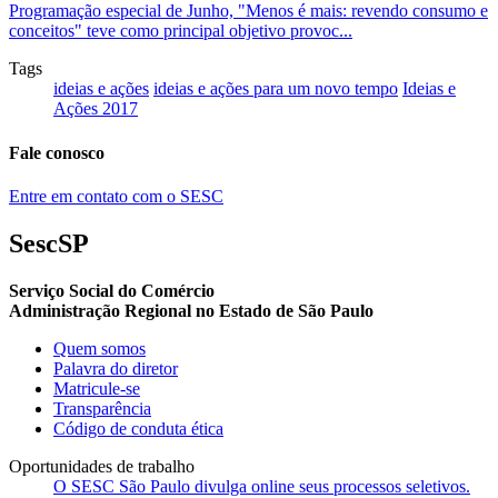
Programação especial de Junho, "Menos é mais: revendo consumo e
conceitos" teve como principal objetivo provoc...
Tags
ideias e ações
ideias e ações para um novo tempo
Ideias e
Ações 2017
Fale conosco
Entre em contato com o SESC
SescSP
Serviço Social do Comércio
Administração Regional no Estado de São Paulo
Quem somos
Palavra do diretor
Matricule-se
Transparência
Código de conduta ética
Oportunidades de trabalho
O SESC São Paulo divulga online seus processos seletivos.