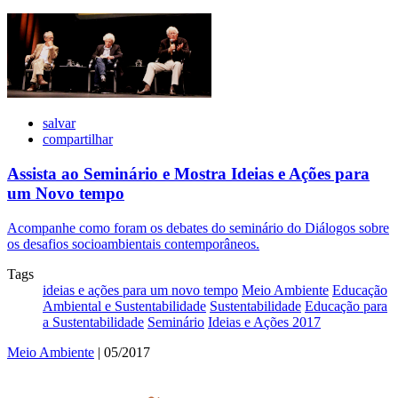
salvar
compartilhar
Assista ao Seminário e Mostra Ideias e Ações para
um Novo tempo
Acompanhe como foram os debates do seminário do Diálogos sobre
os desafios socioambientais contemporâneos.
Tags
ideias e ações para um novo tempo
Meio Ambiente
Educação
Ambiental e Sustentabilidade
Sustentabilidade
Educação para
a Sustentabilidade
Seminário
Ideias e Ações 2017
Meio Ambiente
| 05/2017