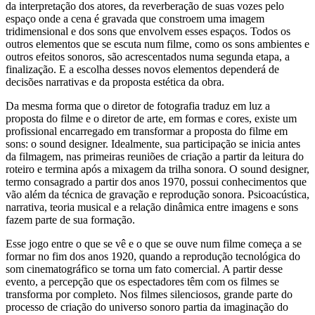
da interpretação dos atores, da reverberação de suas vozes pelo
espaço onde a cena é gravada que constroem uma imagem
tridimensional e dos sons que envolvem esses espaços. Todos os
outros elementos que se escuta num filme, como os sons ambientes e
outros efeitos sonoros, são acrescentados numa segunda etapa, a
finalização. E a escolha desses novos elementos dependerá de
decisões narrativas e da proposta estética da obra.
Da mesma forma que o diretor de fotografia traduz em luz a
proposta do filme e o diretor de arte, em formas e cores, existe um
profissional encarregado em transformar a proposta do filme em
sons: o sound designer. Idealmente, sua participação se inicia antes
da filmagem, nas primeiras reuniões de criação a partir da leitura do
roteiro e termina após a mixagem da trilha sonora. O sound designer,
termo consagrado a partir dos anos 1970, possui conhecimentos que
vão além da técnica de gravação e reprodução sonora. Psicoacústica,
narrativa, teoria musical e a relação dinâmica entre imagens e sons
fazem parte de sua formação.
Esse jogo entre o que se vê e o que se ouve num filme começa a se
formar no fim dos anos 1920, quando a reprodução tecnológica do
som cinematográfico se torna um fato comercial. A partir desse
evento, a percepção que os espectadores têm com os filmes se
transforma por completo. Nos filmes silenciosos, grande parte do
processo de criação do universo sonoro partia da imaginação do