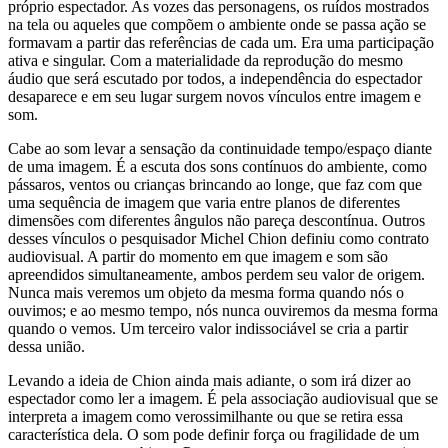
próprio espectador. As vozes das personagens, os ruídos mostrados
na tela ou aqueles que compõem o ambiente onde se passa ação se
formavam a partir das referências de cada um. Era uma participação
ativa e singular. Com a materialidade da reprodução do mesmo
áudio que será escutado por todos, a independência do espectador
desaparece e em seu lugar surgem novos vínculos entre imagem e
som.
Cabe ao som levar a sensação da continuidade tempo/espaço diante
de uma imagem. É a escuta dos sons contínuos do ambiente, como
pássaros, ventos ou crianças brincando ao longe, que faz com que
uma sequência de imagem que varia entre planos de diferentes
dimensões com diferentes ângulos não pareça descontínua. Outros
desses vínculos o pesquisador Michel Chion definiu como contrato
audiovisual. A partir do momento em que imagem e som são
apreendidos simultaneamente, ambos perdem seu valor de origem.
Nunca mais veremos um objeto da mesma forma quando nós o
ouvimos; e ao mesmo tempo, nós nunca ouviremos da mesma forma
quando o vemos. Um terceiro valor indissociável se cria a partir
dessa união.
Levando a ideia de Chion ainda mais adiante, o som irá dizer ao
espectador como ler a imagem. É pela associação audiovisual que se
interpreta a imagem como verossimilhante ou que se retira essa
característica dela. O som pode definir força ou fragilidade de um