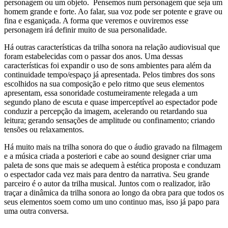
personagem ou um objeto. Pensemos num personagem que seja um
homem grande e forte. Ao falar, sua voz pode ser potente e grave ou
fina e esganiçada. A forma que veremos e ouviremos esse
personagem irá definir muito de sua personalidade.
Há outras características da trilha sonora na relação audiovisual que
foram estabelecidas com o passar dos anos. Uma dessas
características foi expandir o uso de sons ambientes para além da
continuidade tempo/espaço já apresentada. Pelos timbres dos sons
escolhidos na sua composição e pelo ritmo que seus elementos
apresentam, essa sonoridade costumeiramente relegada a um
segundo plano de escuta e quase imperceptível ao espectador pode
conduzir a percepção da imagem, acelerando ou retardando sua
leitura; gerando sensações de amplitude ou confinamento; criando
tensões ou relaxamentos.
Há muito mais na trilha sonora do que o áudio gravado na filmagem
e a música criada a posteriori e cabe ao sound designer criar uma
paleta de sons que mais se adequem à estética proposta e conduzam
o espectador cada vez mais para dentro da narrativa. Seu grande
parceiro é o autor da trilha musical. Juntos com o realizador, irão
traçar a dinâmica da trilha sonora ao longo da obra para que todos os
seus elementos soem como um uno continuo mas, isso já papo para
uma outra conversa.