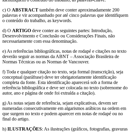
c) O
ABSTRACT
também deve conter aproximadamente 200
palavras e vir acompanhado por até cinco palavras que identifiquem
o conteúdo do trabalho, as keywords.
d) O
ARTIGO
deve conter as seguintes partes: Introdução,
Desenvolvimento e Conclusão ou Considerações Finais, não
necessariamente com essa denominação.
e) As referências bibliográficas, notas de rodapé e citações no texto
deverão seguir as normas da ABNT – Associação Brasileira de
Normas Técnicas ou as Normas de Vancouver.
f) Toda e qualquer citação no texto, seja formal (transcrição), seja
conceptual (paráfrase) deve ter obrigatoriamente identificação
completa da fonte. Esta identificação aparecerá sob a forma de
referência bibliográfica e deve ser colocada no texto (sobrenome do
autor, ano e página de onde foi extraída a citação).
g) As notas sejam de referência, sejam explicativas, devem ser
numeradas consecutivamente em algarismos arábicos na ordem em
que surgem no texto e podem aparecer em notas de rodapé ou no
final do artigo.
h)
ILUSTRAÇÕES
: As ilustrações (gráficos, fotografias, gravuras