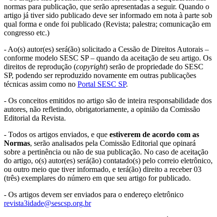
normas para publicação, que serão apresentadas a seguir. Quando o
artigo já tiver sido publicado deve ser informado em nota à parte sob
qual forma e onde foi publicado (Revista; palestra; comunicação em
congresso etc.)
- Ao(s) autor(es) será(ão) solicitado a Cessão de Direitos Autorais –
conforme modelo SESC SP – quando da aceitação de seu artigo. Os
direitos de reprodução (
copyright
) serão de propriedade do SESC
SP, podendo ser reproduzido novamente em outras publicações
técnicas assim como no
Portal SESC SP
.
- Os conceitos emitidos no artigo são de inteira responsabilidade dos
autores, não refletindo, obrigatoriamente, a opinião da Comissão
Editorial da Revista.
- Todos os artigos enviados, e que
estiverem de acordo com as
Normas
, serão analisados pela Comissão Editorial que opinará
sobre a pertinência ou não de sua publicação. No caso de aceitação
do artigo, o(s) autor(es) será(ão) contatado(s) pelo correio eletrônico,
ou outro meio que tiver informado, e terá(ão) direito a receber 03
(três) exemplares do número em que seu artigo for publicado.
- Os artigos devem ser enviados para o endereço eletrônico
revista3idade@sescsp.org.br