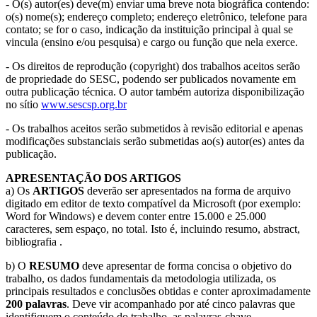
- O(s) autor(es) deve(m) enviar uma breve nota biográfica contendo:
o(s) nome(s); endereço completo; endereço eletrônico, telefone para
contato; se for o caso, indicação da instituição principal à qual se
vincula (ensino e/ou pesquisa) e cargo ou função que nela exerce.
- Os direitos de reprodução (copyright) dos trabalhos aceitos serão
de propriedade do SESC, podendo ser publicados novamente em
outra publicação técnica. O autor também autoriza disponibilização
no sítio
www.sescsp.org.br
- Os trabalhos aceitos serão submetidos à revisão editorial e apenas
modificações substanciais serão submetidas ao(s) autor(es) antes da
publicação.
APRESENTAÇÃO DOS ARTIGOS
a) Os
ARTIGOS
deverão ser apresentados na forma de arquivo
digitado em editor de texto compatível da Microsoft (por exemplo:
Word for Windows) e devem conter entre 15.000 e 25.000
caracteres, sem espaço, no total. Isto é, incluindo resumo, abstract,
bibliografia .
b) O
RESUMO
deve apresentar de forma concisa o objetivo do
trabalho, os dados fundamentais da metodologia utilizada, os
principais resultados e conclusões obtidas e conter aproximadamente
200 palavras
. Deve vir acompanhado por até cinco palavras que
identifiquem o conteúdo do trabalho, as palavras-chave.