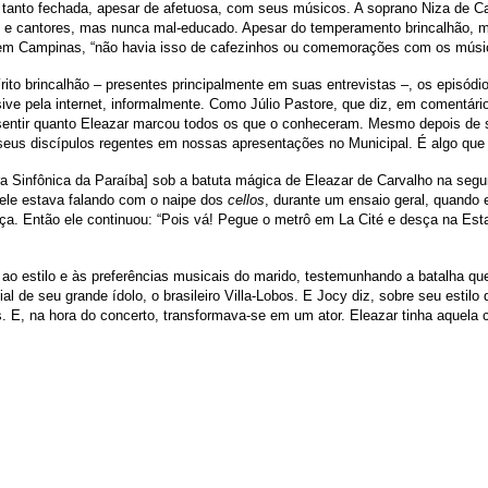
 tanto fechada, apesar de afetuosa, com seus músicos. A soprano Niza de Ca
 e cantores, mas nunca mal-educado. Apesar do temperamento brincalhão, man
a, em Campinas, “não havia isso de cafezinhos ou comemorações com os mús
írito brincalhão – presentes principalmente em suas entrevistas –, os episód
sive pela internet, informalmente. Como Júlio Pastore, que diz, em comentári
 sentir quanto Eleazar marcou todos os que o conheceram. Mesmo depois de 
r seus discípulos regentes em nossas apresentações no Municipal. É algo que
estra Sinfônica da Paraíba] sob a batuta mágica de Eleazar de Carvalho na s
 ele estava falando com o naipe dos
cellos
, durante um ensaio geral, quando 
beça. Então ele continuou: “Pois vá! Pegue o metrô em La Cité e desça na Es
 ao estilo e às preferências musicais do marido, testemunhando a batalha que
de seu grande ídolo, o brasileiro Villa-Lobos. E Jocy diz, sobre seu estilo d
s. E, na hora do concerto, transformava-se em um ator. Eleazar tinha aquela 