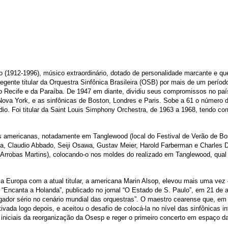
912-1996), músico extraordinário, dotado de personalidade marcante e que s
o e regente titular da Orquestra Sinfônica Brasileira (OSB) por mais de um pe
o Recife e da Paraíba. De 1947 em diante, dividiu seus compromissos no paí
Nova York, e as sinfônicas de Boston, Londres e Paris. Sobe a 61 o número 
o. Foi titular da Saint Louis Simphony Orchestra, de 1963 a 1968, tendo co
s americanas, notadamente em Tanglewood (local do Festival de Verão de Bost
Claudio Abbado, Seiji Osawa, Gustav Meier, Harold Farberman e Charles Duto
rrobas Martins), colocando-o nos moldes do realizado em Tanglewood, qual s
Europa com a atual titular, a americana Marin Alsop, elevou mais uma vez – 
 “Encanta a Holanda”, publicado no jornal “O Estado de S. Paulo”,
em 21 de a
jogador sério no cenário mundial das orquestras”. O maestro cearense que, e
da logo depois, e aceitou o desafio de colocá-la no nível das sinfônicas inte
is iniciais da reorganização da Osesp e reger o primeiro concerto em espaço da