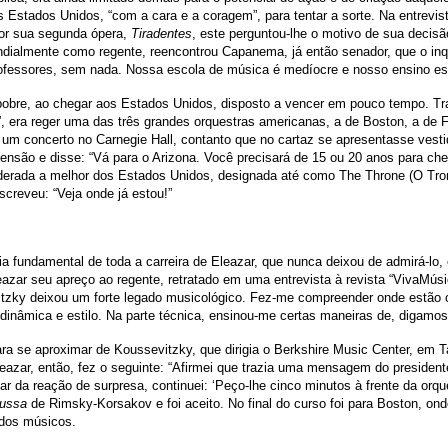
os Estados Unidos, “com a cara e a coragem”, para tentar a sorte. Na entrev
or sua segunda ópera,
Tiradentes
, este perguntou-lhe o motivo de sua decis
ndialmente como regente, reencontrou Capanema, já então senador, que o inq
professores, sem nada. Nossa escola de música é medíocre e nosso ensino e
 pobre, ao chegar aos Estados Unidos, disposto a vencer em pouco tempo. T
”, era reger uma das três grandes orquestras americanas, a de Boston, a de F
um concerto no Carnegie Hall, contanto que no cartaz se apresentasse vesti
etensão e disse: “Vá para o Arizona. Você precisará de 15 ou 20 anos para ch
iderada a melhor dos Estados Unidos, designada até como The Throne (O Tron
creveu: “Veja onde já estou!”
a fundamental de toda a carreira de Eleazar, que nunca deixou de admirá-lo,
eazar seu apreço ao regente, retratado em uma entrevista à revista “VivaMúsic
sevitzky deixou um forte legado musicológico. Fez-me compreender onde estã
, dinâmica e estilo. Na parte técnica, ensinou-me certas maneiras de, digamo
para se aproximar de Koussevitzky, que dirigia o Berkshire Music Center, em
ar, então, fez o seguinte: “Afirmei que trazia uma mensagem do presidente d
 da reação de surpresa, continuei: ‘Peço-lhe cinco minutos à frente da orques
Russa
de Rimsky-Korsakov e foi aceito. No final do curso foi para Boston, on
 dos músicos.