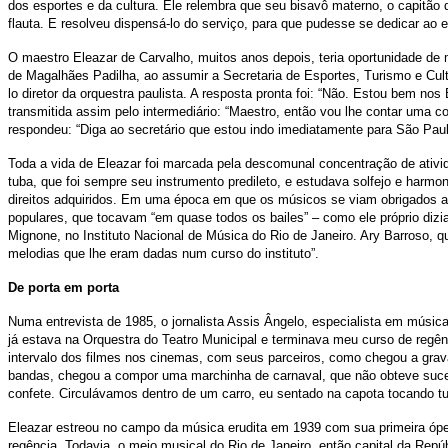
dos esportes e da cultura. Ele relembra que seu bisavô materno, o capitã
flauta. E resolveu dispensá-lo do serviço, para que pudesse se dedicar ao 
O maestro Eleazar de Carvalho, muitos anos depois, teria oportunidade de 
de Magalhães Padilha, ao assumir a Secretaria de Esportes, Turismo e Cu
lo diretor da orquestra paulista. A resposta pronta foi: “Não. Estou bem no
transmitida assim pelo intermediário: “Maestro, então vou lhe contar uma 
respondeu: “Diga ao secretário que estou indo imediatamente para São Paul
Toda a vida de Eleazar foi marcada pela descomunal concentração de ativi
tuba, que foi sempre seu instrumento predileto, e estudava solfejo e harmo
direitos adquiridos. Em uma época em que os músicos se viam obrigados a 
populares, que tocavam “em quase todos os bailes” – como ele próprio diz
Mignone, no Instituto Nacional de Música do Rio de Janeiro. Ary Barroso, 
melodias que lhe eram dadas num curso do instituto”.
De porta em porta
Numa entrevista de 1985, o jornalista Assis Ângelo, especialista em música
já estava na Orquestra do Teatro Municipal e terminava meu curso de regên
intervalo dos filmes nos cinemas, com seus parceiros, como chegou a gra
bandas, chegou a compor uma marchinha de carnaval, que não obteve sucess
confete. Circulávamos dentro de um carro, eu sentado na capota tocando t
Eleazar estreou no campo da música erudita em 1939 com sua primeira óp
regência. Todavia, o meio musical do Rio de Janeiro, então capital da Repú