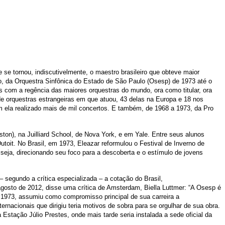
e tornou, indiscutivelmente, o maestro brasileiro que obteve maior
ríodo, da Orquestra Sinfônica do Estado de São Paulo (Osesp) de 1973 até o
s com a regência das maiores orquestras do mundo, ora como titular, ora
de orquestras estrangeiras em que atuou, 43 delas na Europa e 18 nos
m ela realizado mais de mil concertos. E também, de 1968 a 1973, da Pro
on), na Juilliard School, de Nova York, e em Yale. Entre seus alunos
it. No Brasil, em 1973, Eleazar reformulou o Festival de Inverno de
eja, direcionando seu foco para a descoberta e o estímulo de jovens
segundo a crítica especializada – a cotação do Brasil,
gosto de 2012, disse uma crítica de Amsterdam, Biella Luttmer: “A Osesp é
m 1973, assumiu como compromisso principal de sua carreira a
rnacionais que dirigiu teria motivos de sobra para se orgulhar de sua obra.
 Estação Júlio Prestes, onde mais tarde seria instalada a sede oficial da