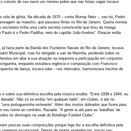
do o convés de seu navio um menino pobre que nas horas vagas tocava
 vida de glória. Na década de 1970 – conta Murray Neto –, seu tio, Pedro
ensagem ao maestro, que passava férias no Rio de Janeiro. Queria nomeá-
 o secretário tinha uma carta secreta convincente que tirou da manga,
 Paulo é o Pedro Padilha, neto do capitão João Avelino”
.
Eleazar então
á fazia parte da Banda dos Fuzileiros Navais do Rio de Janeiro; tocava
eatro Municipal, mas foi obrigado a sair da Marinha, perdendo todos os
esitou em aliar à sua atuação na orquestra a participação em conjuntos
Pixinguinha, enquanto estudava regência e composição com Francisco
rquestra de dança, tocava tuba – nos intervalos, harmonizava trechos de
 e sobre sua definitiva escolha pela música erudita: “Entre 1938 e 1944, eu
danada”. Não só se exibia “em qualquer baile”, em clubes, e até no
“uma portuguesinha estreante”. Além dos muitos dobrados que fizera para
om seu nome ao contrário, Razaele
.
“A gente ia até para as ‘batalhas’ de
todos os domingos na sede do Botafogo Futebol Clube.”
foram poucas suas composições porque logo fez a escolha definitiva pela
le cearense excepcional. Depois de tantas experiências, traçou seu