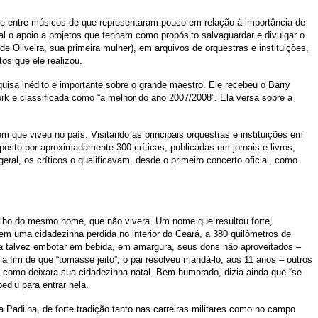
e entre músicos de que representaram pouco em relação à importância de
ial o apoio a projetos que tenham como propósito salvaguardar e divulgar o
 Oliveira, sua primeira mulher), em arquivos de orquestras e instituições,
os que ele realizou.
isa inédito e importante sobre o grande maestro. Ele recebeu o Barry
ork e classificada como “a melhor do ano 2007/2008”. Ela versa sobre a
que viveu no país. Visitando as principais orquestras e instituições em
posto por aproximadamente 300 críticas, publicadas em jornais e livros,
l, os críticos o qualificavam, desde o primeiro concerto oficial, como
filho do mesmo nome, que não vivera. Um nome que resultou forte,
em uma cidadezinha perdida no interior do Ceará, a 380 quilômetros de
o a talvez embotar em bebida, em amargura, seus dons não aproveitados –
 fim de que “tomasse jeito”, o pai resolveu mandá-lo, aos 11 anos – outros
e como deixara sua cidadezinha natal. Bem-humorado, dizia ainda que “se
diu para entrar nela.
 Padilha, de forte tradição tanto nas carreiras militares como no campo