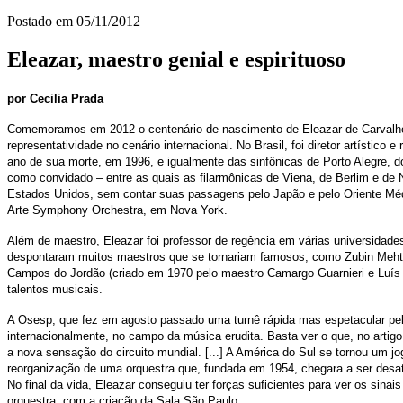
Postado em
05/11/2012
Eleazar, maestro genial e espirituoso
por Cecilia Prada
Comemoramos em 2012 o centenário de nascimento de Eleazar de Carvalho (1
representatividade no cenário internacional. No Brasil, foi diretor artístic
ano de sua morte, em 1996, e igualmente das sinfônicas de Porto Alegre, d
como convidado – entre as quais as filarmônicas de Viena, de Berlim e de 
Estados Unidos, sem contar suas passagens pelo Japão e pelo Oriente Médi
Arte Symphony Orchestra, em Nova York.
Além de maestro, Eleazar foi professor de regência em várias universidade
despontaram muitos maestros que se tornariam famosos, como Zubin Mehta, 
Campos do Jordão (criado em 1970 pelo maestro Camargo Guarnieri e Luís A
talentos musicais.
A Osesp, que fez em agosto passado uma turnê rápida mas espetacular pela 
internacionalmente, no campo da música erudita. Basta ver o que, no artigo
a nova sensação do circuito mundial. [...] A América do Sul se tornou um 
reorganização de uma orquestra que, fundada em 1954, chegara a ser desativa
No final da vida, Eleazar conseguiu ter forças suficientes para ver os sina
orquestra, com a criação da Sala São Paulo.