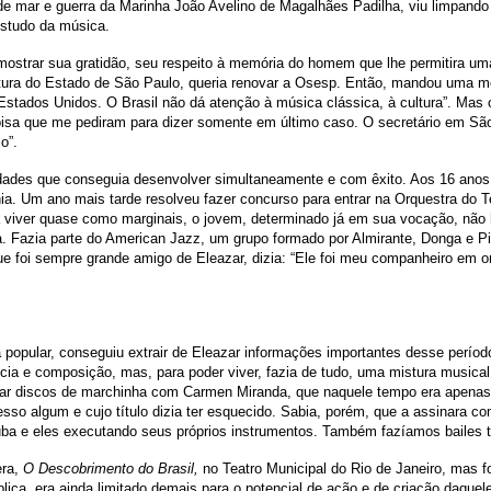
o de mar e guerra da Marinha João Avelino de Magalhães Padilha, viu limpan
estudo da música.
mostrar sua gratidão, seu respeito à memória do homem que lhe permitira uma
ltura do Estado de São Paulo, queria renovar a Osesp. Então, mandou uma m
s Estados Unidos. O Brasil não dá atenção à música clássica, à cultura”. Mas
coisa que me pediram para dizer somente em último caso. O secretário em São
o”.
dades que conseguia desenvolver simultaneamente e com êxito. Aos 16 anos, j
nia. Um ano mais tarde resolveu fazer concurso para entrar na Orquestra do T
viver quase como marginais, o jovem, determinado já em sua vocação, não h
ia. Fazia parte do American Jazz, um grupo formado por Almirante, Donga e 
que foi sempre grande amigo de Eleazar, dizia: “Ele foi meu companheiro em o
 popular, conseguiu extrair de Eleazar informações importantes desse período
cia e composição, mas, para poder viver, fazia de tudo, uma mistura musical 
var discos de marchinha com Carmen Miranda, que naquele tempo era apenas 
o algum e cujo título dizia ter esquecido. Sabia, porém, que a assinara c
uba e eles executando seus próprios instrumentos. Também fazíamos bailes 
era,
O Descobrimento do Brasil,
no Teatro Municipal do Rio de Janeiro, mas 
blica, era ainda limitado demais para o potencial de ação e de criação daque