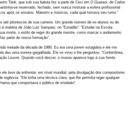
stro Tank, que sob sua batuta fez a parte de Ceci em
O Guarani
,
de Carlos
tinha-se reservado, fechado, sem nunca misturar a esfera profissional
icos após os ensaios. Maestro e músicos, cada qual tomava seu rumo.”
ios até pitorescos de sua carreira. Um grande número de ex-alunos ou de
o à matéria de João Luiz Sampaio, no “Estadão”: “Estudei na Escola
sua morte, o estilo de reger do grande mestre, como marcar o andamento
 faz parte de nossa formação”.
egunda metade da década de 1980. Eu era uma jovem estagiária e ele me
ela deu uma sonora gargalhada. Ele se virou e lhe perguntou: “Conterrânea,
tação Louvre. Quando você descer, o museu aparece logo à sua frente.
 ele teve de enfrentar, em nível mundial, pela divulgação dos compositores
e regência: “Ele tinha uma técnica clara, que lhe permitia reger qualquer
chama que conquistava o público de imediato”.