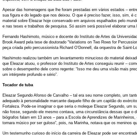
Apesar das homenagens que lhe foram prestadas em vários estados – entre
sua figura e do legado que nos deixou. O que é preciso fazer, isso, sim, é 
material sobre Eleazar hoje conservado em arquivos espalhados pelo mundo. 
e nas teses e trabalhos de pesquisa. Só assim será possível elaborar uma
Fernando Hashimoto, músico e docente do Instituto de Artes da Universida
Brook Award pela tese de doutorado “Variations on Two Rows for Percussion
peça criada pelo percussionista Richard O’Donnell, da orquestra de Saint-Lo
Hashimoto realizou também um levantamento minucioso do material deixado 
que Eleazar atuou, o professor do Instituto de Artes conseguiu reunir – co
sobre o desempenho dele como regente: “Isso me deu uma visão mais precisa
um intérprete profundo e sério”.
Tocador de tuba
Eleazar Segundo Afonso de Carvalho – tal era seu nome completo, um tanto
adequado à personalidade marcante daquele filho de um capitão do exército
Fortaleza. Pode-se imaginar o que seria o moleque Eleazar Segundo, um sup
não fosse, segundo ele mesmo contava, uma circunstância dessas que o dest
biógrafos falam em 13 anos – para a Escola de Aprendizes de Marinheiros,
tornara músico por ser guloso”, pois, na Marinha, notava que os meninos q
Um testemunho curioso do início da carreira de Eleazar pode ser encontrado