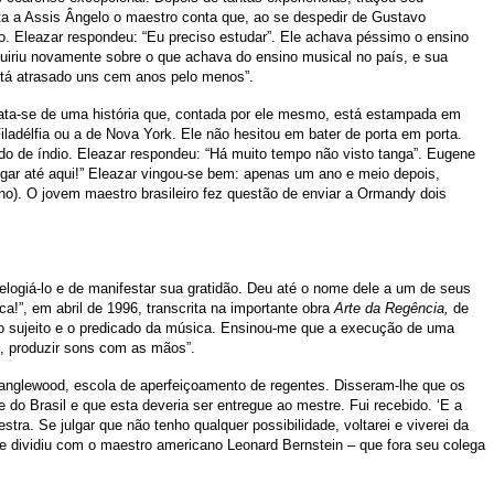
ista a Assis Ângelo o maestro conta que, ao se despedir de Gustavo
ão. Eleazar respondeu: “Eu preciso estudar”. Ele achava péssimo o ensino
uiriu novamente sobre o que achava do ensino musical no país, e sua
stá atrasado uns cem anos pelo menos”.
rata-se de uma história que, contada por ele mesmo, está estampada em
iladélfia ou a de Nova York. Ele não hesitou em bater de porta em porta.
do de índio. Eleazar respondeu: “Há muito tempo não visto tanga”. Eugene
egar até aqui!” Eleazar vingou-se bem: apenas um ano e meio depois,
o). O jovem maestro brasileiro fez questão de enviar a Ormandy dois
 elogiá-lo e de manifestar sua gratidão. Deu até o nome dele a um de seus
a!”, em abril de 1996, transcrita na importante obra
Arte da Regência,
de
o o sujeito e o predicado da música. Ensinou-me que a execução de uma
s, produzir sons com as mãos”.
 Tanglewood, escola de aperfeiçoamento de regentes. Disseram-lhe que os
o Brasil e que esta deveria ser entregue ao mestre. Fui recebido. ‘E a
tra. Se julgar que não tenho qualquer possibilidade, voltarei e viverei da
de dividiu com o maestro americano Leonard Bernstein – que fora seu colega