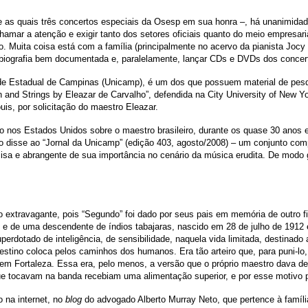
 as quais três concertos especiais da Osesp em sua honra –, há unanimidad
chamar a atenção e exigir tanto dos setores oficiais quanto do meio empresar
Muita coisa está com a família (principalmente no acervo da pianista Jocy de
 biografia bem documentada e, paralelamente, lançar CDs e DVDs dos concert
de Estadual de Campinas (Unicamp), é um dos que possuem material de pesqu
 and Strings by Eleazar de Carvalho”, defendida na City University of New Y
uis, por solicitação do maestro Eleazar.
nos Estados Unidos sobre o maestro brasileiro, durante os quase 30 anos em 
mo disse ao “Jornal da Unicamp” (edição 403, agosto/2008) – um conjunto com
 e abrangente de sua importância no cenário da música erudita. De modo gera
 extravagante, pois “Segundo” foi dado por seus pais em memória de outro 
 e de uma descendente de índios tabajaras, nascido em 28 de julho de 1912 
erdotado de inteligência, de sensibilidade, naquela vida limitada, destinad
ino coloca pelos caminhos dos humanos. Era tão arteiro que, para puni-lo, a
 em Fortaleza. Essa era, pelo menos, a versão que o próprio maestro dava d
ue tocavam na banda recebiam uma alimentação superior, e por esse motivo pe
 na internet, no
blog
do advogado Alberto Murray Neto, que pertence à família