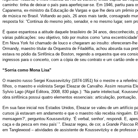
caminho: tinha de deixar o país para aperfeiçoar-se. Em 1946, partiu para 
Capanema, ex-ministro da Educação de Vargas e que lhe dera um prêmio p
de música no Brasil. Voltando ao país, 26 anos mais tarde, consagrado mu
resposta foi: “Continua do mesmo jeito, senador, e no mesmo lugar, sem 
É quase espantosa a atitude daquele brasileiro de 34 anos, desconhecido,
várias publicações: seu objetivo, tido por muitos como “uma excentricidade
Em Nova York foi chamado de louco e chegaram ao insulto: ofereceram-lhe 
Ormandy, maestro titular da Orquestra de Filadélfia, achou absurda sua pr
estava no pódio da Sinfônica de Boston, regendo a orquestra que era cons
ingressos para o concerto, com a cópia de seu contrato e um cartão onde es
“Sorria como Mona Lisa”
O maestro russo Sergei Koussevitzky (1874-1951) foi o mestre e a referênci
filhos, o maestro e violinista Sergei Eleazar de Carvalho. Assim resumia El
Sylvio Lago (Algol Editora, 2008, 830 págs.): “Na parte intelectual, Kous
obra sinfônica possui quatro elementos essenciais: articulação, pontuação
Em sua fase inicial nos Estados Unidos, Eleazar se valeu de um artifício 
cursos já estavam em andamento e que o maestro não recebia ninguém. Eleaz
mensagem?’, perguntou Koussevitzky. ‘É verbal, senhor’, respondi. E, apesar
caça e da pesca em meu país’
”. Eleazar regeu, de cor, a
Grande Páscoa 
em Tanglewood – atividades de assistente de Koussevitzky e de professor