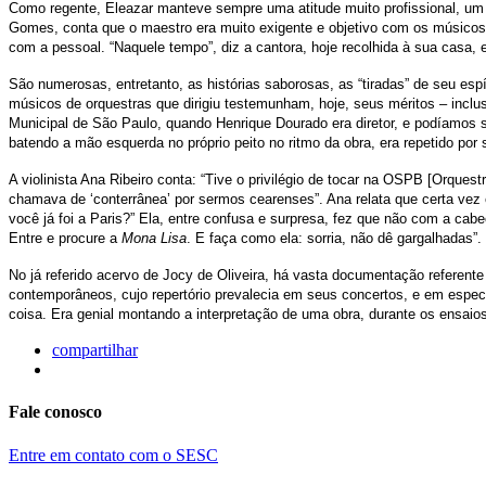
Como regente, Eleazar manteve sempre uma atitude muito profissional, um
Gomes, conta que o maestro era muito exigente e objetivo com os músicos
com a pessoal. “Naquele tempo”, diz a cantora, hoje recolhida à sua cas
São numerosas, entretanto, as histórias saborosas, as “tiradas” de seu esp
músicos de orquestras que dirigiu testemunham, hoje, seus méritos – inclu
Municipal de São Paulo, quando Henrique Dourado era diretor, e podíamos
batendo a mão esquerda no próprio peito no ritmo da obra, era repetido po
A violinista Ana Ribeiro conta: “Tive o privilégio de tocar na OSPB [Orqu
chamava de ‘conterrânea’ por sermos cearenses”. Ana relata que certa vez
você já foi a Paris?” Ela, entre confusa e surpresa, fez que não com a ca
Entre e procure a
Mona Lisa
. E faça como ela: sorria, não dê gargalhadas”.
No já referido acervo de Jocy de Oliveira, há vasta documentação referente
contemporâneos, cujo repertório prevalecia em seus concertos, e em especial 
coisa. Era genial montando a interpretação de uma obra, durante os ensaio
compartilhar
Fale conosco
Entre em contato com o SESC