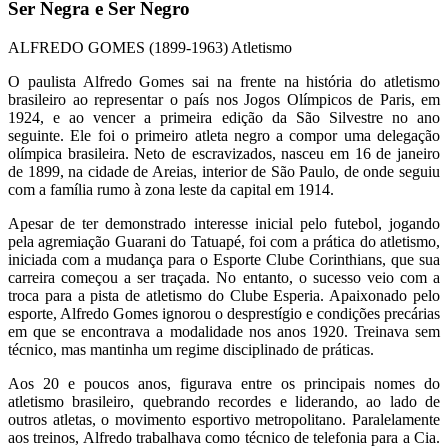
Ser Negra e Ser Negro
ALFREDO GOMES (1899-1963) Atletismo
O paulista Alfredo Gomes sai na frente na história do atletismo
brasileiro ao representar o país nos Jogos Olímpicos de Paris, em
1924, e ao vencer a primeira edição da São Silvestre no ano
seguinte. Ele foi o primeiro atleta negro a compor uma delegação
olímpica brasileira. Neto de escravizados, nasceu em 16 de janeiro
de 1899, na cidade de Areias, interior de São Paulo, de onde seguiu
com a família rumo à zona leste da capital em 1914.
Apesar de ter demonstrado interesse inicial pelo futebol, jogando
pela agremiação Guarani do Tatuapé, foi com a prática do atletismo,
iniciada com a mudança para o Esporte Clube Corinthians, que sua
carreira começou a ser traçada. No entanto, o sucesso veio com a
troca para a pista de atletismo do Clube Esperia. Apaixonado pelo
esporte, Alfredo Gomes ignorou o desprestígio e condições precárias
em que se encontrava a modalidade nos anos 1920. Treinava sem
técnico, mas mantinha um regime disciplinado de práticas.
Aos 20 e poucos anos, figurava entre os principais nomes do
atletismo brasileiro, quebrando recordes e liderando, ao lado de
outros atletas, o movimento esportivo metropolitano. Paralelamente
aos treinos, Alfredo trabalhava como técnico de telefonia para a Cia.