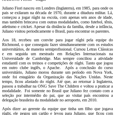
Juliano Fiori nasceu em Londres (Inglaterra), em 1985, para onde os
pais se exilaram na década de 1970, durante a ditadura militar. Lá,
começou a jogar rúgbi na escola, com apenas seis anos de idade,
mas também brincava com outras modalidades, como futebol, tênis,
atletismo e cricket. Apesar da distância da família, desde a infância,
Juliano visitou periodicamente o Brasil, para encontrar os parentes.
Aos 18, recebeu um convite para jogar rúgbi pela equipe do
Richmond, o que conseguiu fazer simultaneamente com os estudos
universitários, de maneira semiprofissional. Cursou Letras Clássicas
e em seguida um mestrado em Relações Internacionais na
Universidade de Cambridge. Mas sempre conciliou a atividade
estudantil com os treinos e competições de rúgbi. Tanto que jogou
em outro clube inglês, o Apache. Após a conclusão do curso
universitário, Juliano morou durante um período em Nova York,
onde foi estagiário da Organização das Nações Unidas. Neste
tempo, ficou afastado do rúgbi. Até que, ao retornar à Inglaterra,
passou a trabalhar na ONG Save The Children e voltou a praticar a
modalidade. Foi somente no Brasil que Juliano fez contato com a
seleção por intermédio do pai, que ao visitar país encontrou a
delegação brasileira da modalidade no aeroporto, em 2010.
Após dizer ao gerente da equipe que tinha um filho que jogava
rúgbi, ele pegou um cartão e levou para Juliano, que ficou com