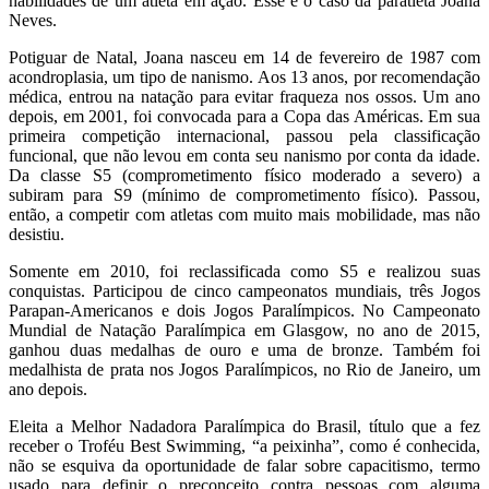
habilidades de um atleta em ação. Esse é o caso da paratleta Joana
Neves.
Potiguar de Natal, Joana nasceu em 14 de fevereiro de 1987 com
acondroplasia, um tipo de nanismo. Aos 13 anos, por recomendação
médica, entrou na natação para evitar fraqueza nos ossos. Um ano
depois, em 2001, foi convocada para a Copa das Américas. Em sua
primeira competição internacional, passou pela classificação
funcional, que não levou em conta seu nanismo por conta da idade.
Da classe S5 (comprometimento físico moderado a severo) a
subiram para S9 (mínimo de comprometimento físico). Passou,
então, a competir com atletas com muito mais mobilidade, mas não
desistiu.
Somente em 2010, foi reclassificada como S5 e realizou suas
conquistas. Participou de cinco campeonatos mundiais, três Jogos
Parapan-Americanos e dois Jogos Paralímpicos. No Campeonato
Mundial de Natação Paralímpica em Glasgow, no ano de 2015,
ganhou duas medalhas de ouro e uma de bronze. Também foi
medalhista de prata nos Jogos Paralímpicos, no Rio de Janeiro, um
ano depois.
Eleita a Melhor Nadadora Paralímpica do Brasil, título que a fez
receber o Troféu Best Swimming, “a peixinha”, como é conhecida,
não se esquiva da oportunidade de falar sobre capacitismo, termo
usado para definir o preconceito contra pessoas com alguma