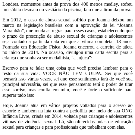
Londres, momentos antes da prova dos 400 metros medley, sofreu
um súbito desmaio no vestiário da piscina, fato que a tirou da prova.
Em 2012, o caso de abuso sexual sofrido por Joanna deixou um
marco na legislação brasileira com a aprovação da lei “Joanna
Maranhão”, que muda as regras para esses casos, estabelecendo que
o prazo de prescrição de abuso sexual de crianças e adolescentes
seja contado a partir da data em que a vítima completar 18 anos.
Formada em Educação Física, Joanna encerrou a carreira de atleta
no início de 2014. Na ocasião, divulgou uma carta escrita para a
criança que sonhava ser medalhista, “a Jujuca”:
Escrevo para te falar uma coisa que você precisa lembrar para o
resto da sua vida: VOCÊ NÃO TEM CULPA. Sei que você
pensará isso várias vezes, sei que esse sentimento fará de você sua
principal adversária, sei que esse pensamento terá o poder de tirar
esse sorriso, mas confia em mim, você é forte o suficiente para
superar tudo isso.
Hoje, Joanna atua em vários projetos voltados para o acesso ao
esporte e também na luta contra a pedofilia por meio de sua ONG
Infância Livre, criada em 2014, voltada para crianças e adolescentes
vítimas de violência sexual. Lá, são oferecidas aulas de educação
sexual para crianças e para profissionais que trabalham com elas.