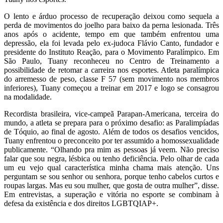
O lento e árduo processo de recuperação deixou como sequela a
perda de movimentos do joelho para baixo da perna lesionada. Três
anos após o acidente, tempo em que também enfrentou uma
depressão, ela foi levada pelo ex-judoca Flávio Canto, fundador e
presidente do Instituto Reação, para o Movimento Paralímpico. Em
São Paulo, Tuany reconheceu no Centro de Treinamento a
possibilidade de retomar a carreira nos esportes. Atleta paralímpica
do arremesso de peso, classe F 57 (sem movimento nos membros
inferiores), Tuany começou a treinar em 2017 e logo se consagrou
na modalidade.
Recordista brasileira, vice-campeã Parapan-Americana, terceira do
mundo, a atleta se prepara para o próximo desafio: as Paralimpíadas
de Tóquio, ao final de agosto. Além de todos os desafios vencidos,
Tuany enfrentou o preconceito por ter assumido a homossexualidade
publicamente. “Olhando pra mim as pessoas já veem. Não preciso
falar que sou negra, lésbica ou tenho deficiência. Pelo olhar de cada
um eu vejo qual característica minha chama mais atenção. Uns
perguntam se sou senhor ou senhora, porque tenho cabelos curtos e
roupas largas. Mas eu sou mulher, que gosta de outra mulher”, disse.
Em entrevistas, a superação e vitória no esporte se combinam à
defesa da existência e dos direitos LGBTQIAP+.