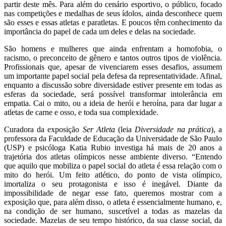
partir deste mês. Para além do cenário esportivo, o público, focado
nas competições e medalhas de seus ídolos, ainda desconhece quem
são esses e essas atletas e paratletas. E poucos têm conhecimento da
importância do papel de cada um deles e delas na sociedade.
São homens e mulheres que ainda enfrentam a homofobia, o
racismo, o preconceito de gênero e tantos outros tipos de violência.
Profissionais que, apesar de vivenciarem esses desafios, assumem
um importante papel social pela defesa da representatividade. Afinal,
enquanto a discussão sobre diversidade estiver presente em todas as
esferas da sociedade, será possível transformar intolerância em
empatia. Cai o mito, ou a ideia de herói e heroína, para dar lugar a
atletas de carne e osso, e toda sua complexidade.
Curadora da exposição
Ser Atleta
(leia
Diversidade na prática
), a
professora da Faculdade de Educação da Universidade de São Paulo
(USP) e psicóloga Katia Rubio investiga há mais de 20 anos a
trajetória dos atletas olímpicos nesse ambiente diverso. “Entendo
que aquilo que mobiliza o papel social do atleta é essa relação com o
mito do herói. Um feito atlético, do ponto de vista olímpico,
imortaliza o seu protagonista e isso é inegável. Diante da
impossibilidade de negar esse fato, queremos mostrar com a
exposição que, para além disso, o atleta é essencialmente humano, e,
na condição de ser humano, suscetível a todas as mazelas da
sociedade. Mazelas de seu tempo histórico, da sua classe social, da