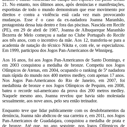
21. No entanto, nos últimos anos, após denúncias e manifestações,
esportistas de todo o mundo demonstram que esse movimento por
direitos e contra a violência está cada vez mais provocando
mudanças. Esse é o caso da ex-nadadora Joanna Maranhão,
protagonista dessa luta dentro e fora das piscinas. Nascida em Recife
(PE), em 29 de abril de 1987, Joanna de Albuquerque Maranhão
Bezerra de Melo começou a nadar no Clube Português do Recife
aos três anos, com o incentivo da mãe. Aos 12, transferiu-se para a
academia de natação do técnico Nikita e, com ele, se especializou.
Em 1999, participou dos Jogos Pan-Americanos de Winnipeg.
Aos 16 anos, foi aos Jogos Pan-Americanos de Santo Domingo, e
em 2003 conquistou a medalha de bronze. Competiu nos Jogos
Olímpicos de Atenas, em 2004, ocupando o ranking de 5ª nadadora
mais rápida do mundo nos 400 metros medley, com apenas 17 anos.
Nos Jogos Pan-Americanos do Rio de Janeiro, em 2007, foi
medalhista de bronze e nos Jogos Olímpicos de Pequim, em 2008,
bateu o recorde sul-americano da prova dos 200 metros medley.
Naquele mesmo ano, Joanna revelou que havia sido molestada
sexualmente, aos nove anos, pelo seu então treinador.
Enquanto teve que lidar publicamente com os desdobramentos da
denúncia, Joanna não abdicou de sua carreira e, em 2011, nos Jogos
Pan-Americanos de Guadalajara, conquistou a medalha de prata e
de bronze. Até que, no ano seguinte, nos Jogos Olímpicos de