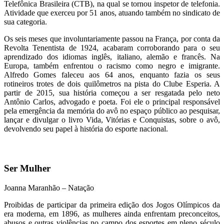
Telefônica Brasileira (CTB), na qual se tornou inspetor de telefonia.
Atividade que exerceu por 51 anos, atuando também no sindicato de
sua categoria.
Os seis meses que involuntariamente passou na França, por conta da
Revolta Tenentista de 1924, acabaram corroborando para o seu
aprendizado dos idiomas inglês, italiano, alemão e francês. Na
Europa, também enfrentou o racismo como negro e imigrante.
Alfredo Gomes faleceu aos 64 anos, enquanto fazia os seus
rotineiros trotes de dois quilômetros na pista do Clube Esperia. A
partir de 2015, sua história começou a ser resgatada pelo neto
Antônio Carlos, advogado e poeta. Foi ele o principal responsável
pela emergência da memória do avô no espaço público ao pesquisar,
lançar e divulgar o livro Vida, Vitórias e Conquistas, sobre o avô,
devolvendo seu papel à história do esporte nacional.
Ser Mulher
Joanna Maranhão – Natação
Proibidas de participar da primeira edição dos Jogos Olímpicos da
era moderna, em 1896, as mulheres ainda enfrentam preconceitos,
abusos e outras violências no campo dos esportes em pleno século