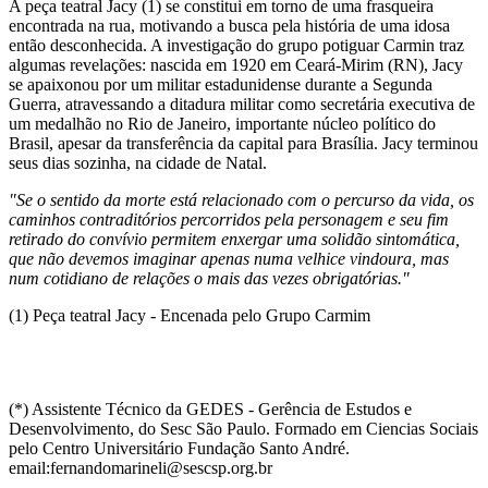
A peça teatral Jacy (1) se constitui em torno de uma frasqueira
encontrada na rua, motivando a busca pela história de uma idosa
então desconhecida. A investigação do grupo potiguar Carmin traz
algumas revelações: nascida em 1920 em Ceará-Mirim (RN), Jacy
se apaixonou por um militar estadunidense durante a Segunda
Guerra, atravessando a ditadura militar como secretária executiva de
um medalhão no Rio de Janeiro, importante núcleo político do
Brasil, apesar da transferência da capital para Brasília. Jacy terminou
seus dias sozinha, na cidade de Natal.
"Se o sentido da morte está relacionado com o percurso da vida, os
caminhos contraditórios percorridos pela personagem e seu fim
retirado do convívio permitem enxergar uma solidão sintomática,
que não devemos imaginar apenas numa velhice vindoura, mas
num cotidiano de relações o mais das vezes obrigatórias."
(1) Peça teatral Jacy - Encenada pelo Grupo Carmim
(*) Assistente Técnico da GEDES - Gerência de Estudos e
Desenvolvimento, do Sesc São Paulo. Formado em Ciencias Sociais
pelo Centro Universitário Fundação Santo André.
email:fernandomarineli@sescsp.org.br