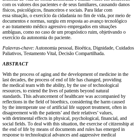
com os valores dos pacientes e de seus familiares, causando danos
físicos, psicológicos, financeiros e sociais. Para lidar com
essa situação, o exercício da cidadania no fim de vida, por meio de
documentos e normas, surgiu em resposta ao avanço tecnológico
e ao tratamento médico agressivo empregados em situações
ambíguas, como no caso de um prognóstico ruim, objetivando o
exercício da autonomia do paciente.
Palavras-chave:
Autonomia pessoal, Bioética, Dignidade, Cuidados
Paliativos, Testamento Vital, Decisão Compartilhada.
ABSTRACT
With the process of aging and the development of medicine in the
last decades, the process of end of life has changed, providing
the medical team with the ability, by the use of technological
resources, to extend the lives of patients beyond natural
standards. This advancement of healthcare was accompanied by
reflections in the field of bioethics, considering the harm caused
by the intemperate use of artificial life support treatment, often in
disagreement with the patients’ and their relatives’ values,
with detrimental effects in physical, psychological, financial, and
social fields. To deal with this situation, the exercise of citizenship at
the end of life by means of documents and rules has emerged in
response to technological advances and aggressive medical