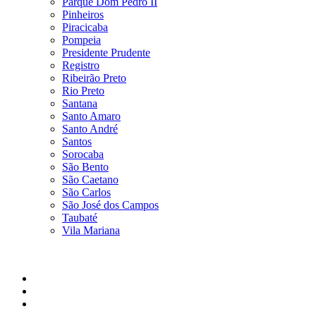
Parque Dom Pedro II
Pinheiros
Piracicaba
Pompeia
Presidente Prudente
Registro
Ribeirão Preto
Rio Preto
Santana
Santo Amaro
Santo André
Santos
Sorocaba
São Bento
São Caetano
São Carlos
São José dos Campos
Taubaté
Vila Mariana