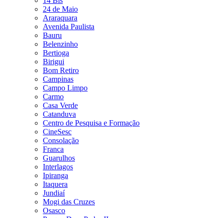
14 Bis
24 de Maio
Araraquara
Avenida Paulista
Bauru
Belenzinho
Bertioga
Birigui
Bom Retiro
Campinas
Campo Limpo
Carmo
Casa Verde
Catanduva
Centro de Pesquisa e Formação
CineSesc
Consolação
Franca
Guarulhos
Interlagos
Ipiranga
Itaquera
Jundiaí
Mogi das Cruzes
Osasco