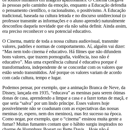
às pessoas pelo caminho da emoção, enquanto a Educação defendia
o pensamento científico, o racionalismo, o positivismo. A Educação
tradicional, baseada na cultura letrada e no discurso unidirecional (o
professor transmite as informações e o aluno aprende) naturalmente
desconfiou daquela novidade que ela não sabia definir. Ainda assim,
era preciso reconhecer o seu potencial educativo.
O Cinema, matriz de toda a nossa cultura audiovisual, transmite
valores, padrões e normas de comportamento. Aí, alguém vai dizer:
“Mas nem todo cinema é educativo. Há filmes que não difundem
bons valores, que trazem pornografia, violência, isso não é
educativo”. Mas uma experiência cultural é educativa porque é
transformadora, independente de se concordar com os valores que
estão sendo transmitidos. Até porque os valores variam de acordo
com cada cultura, tempo e lugar.
Podemos pensar, por exemplo, que a animação Branca de Neve, da
Disney, lançada em 1935, “educava” as meninas para serem ótimas
donas de casa, aprendendo a limpar a casa e a fazer tortas de maçã, e
que seria “salva” por um lindo príncipe. Esses valores hoje
possivelmente não se coadunam com as expectativas das nossas
meninas (e, espero, nem dos meninos), mas fez sucesso na época.
Como negar, por exemplo, que o “cinema” ensinou muita gente a
fumar? Muitas fumantes contam que o hábito surgiu inspirados no
charme de Humphrey Bogart ou Bette Davis... Hoje não é