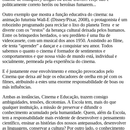
politicamente correto heróis ou heroínas fumarem...
Outro exemplo que mostra a função educativa do cinema: na
animação futurista Wall-E (Disney/Pixar, 2008), o protagonista é um
robozinho programado para reciclar o lixo do planeta Terra e se
diverte com os “restos” da herança cultural deixada pelos humanos.
Entre os brinquedos herdados, o seu predileto é uma fita de
videocassete, com um musical dos anos 1950. Assistindo ao filme,
ele tenta “aprender” a dançar e a conquistar seu amor. Todos
sabemos o quanto o cinema é formador de sentimentos e
comportamentos e que nossa visão de mundo está, individual e
socialmente, permeada pela experiência do cinema.
E é justamente esse envolvimento e emoção provocados pelo
Cinema que deixa até hoje os educadores de orelha em pé com os
filmes, atribuindo a estes uma enorme responsabilidade de boas ou
más influências.
Ambas as instâncias, Cinema e Educação, trazem consigo
ambiguidades, tensões, dicotomias. A Escola tem, mais do que
qualquer instituição, a missão de preservar e difundir o
conhecimento acumulado pela humanidade. Quem, além da Escola,
tem a responsabilidade mais evidente de desenvolver o pensamento
científico, ensinar as histórias dos nossos antepassados, desenvolver
as linguagens, conservar a cultura? Por outro lado, o conhecimento