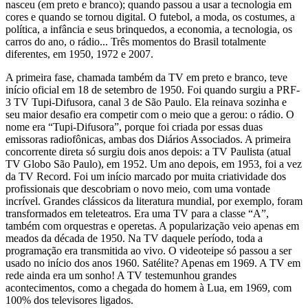
nasceu (em preto e branco); quando passou a usar a tecnologia em
cores e quando se tornou digital. O futebol, a moda, os costumes, a
política, a infância e seus brinquedos, a economia, a tecnologia, os
carros do ano, o rádio... Três momentos do Brasil totalmente
diferentes, em 1950, 1972 e 2007.
A primeira fase, chamada também da TV em preto e branco, teve
início oficial em 18 de setembro de 1950. Foi quando surgiu a PRF-
3 TV Tupi-Difusora, canal 3 de São Paulo. Ela reinava sozinha e
seu maior desafio era competir com o meio que a gerou: o rádio. O
nome era “Tupi-Difusora”, porque foi criada por essas duas
emissoras radiofônicas, ambas dos Diários Associados. A primeira
concorrente direta só surgiu dois anos depois: a TV Paulista (atual
TV Globo São Paulo), em 1952. Um ano depois, em 1953, foi a vez
da TV Record. Foi um início marcado por muita criatividade dos
profissionais que descobriam o novo meio, com uma vontade
incrível. Grandes clássicos da literatura mundial, por exemplo, foram
transformados em teleteatros. Era uma TV para a classe “A”,
também com orquestras e operetas. A popularização veio apenas em
meados da década de 1950. Na TV daquele período, toda a
programação era transmitida ao vivo. O videoteipe só passou a ser
usado no início dos anos 1960. Satélite? Apenas em 1969. A TV em
rede ainda era um sonho! A TV testemunhou grandes
acontecimentos, como a chegada do homem à Lua, em 1969, com
100% dos televisores ligados.