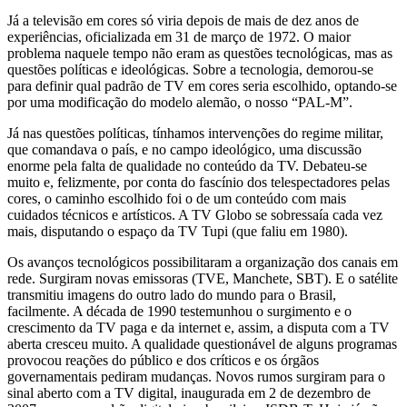
Já a televisão em cores só viria depois de mais de dez anos de
experiências, oficializada em 31 de março de 1972. O maior
problema naquele tempo não eram as questões tecnológicas, mas as
questões políticas e ideológicas. Sobre a tecnologia, demorou-se
para definir qual padrão de TV em cores seria escolhido, optando-se
por uma modificação do modelo alemão, o nosso “PAL-M”.
Já nas questões políticas, tínhamos intervenções do regime militar,
que comandava o país, e no campo ideológico, uma discussão
enorme pela falta de qualidade no conteúdo da TV. Debateu-se
muito e, felizmente, por conta do fascínio dos telespectadores pelas
cores, o caminho escolhido foi o de um conteúdo com mais
cuidados técnicos e artísticos. A TV Globo se sobressaía cada vez
mais, disputando o espaço da TV Tupi (que faliu em 1980).
Os avanços tecnológicos possibilitaram a organização dos canais em
rede. Surgiram novas emissoras (TVE, Manchete, SBT). E o satélite
transmitiu imagens do outro lado do mundo para o Brasil,
facilmente. A década de 1990 testemunhou o surgimento e o
crescimento da TV paga e da internet e, assim, a disputa com a TV
aberta cresceu muito. A qualidade questionável de alguns programas
provocou reações do público e dos críticos e os órgãos
governamentais pediram mudanças. Novos rumos surgiram para o
sinal aberto com a TV digital, inaugurada em 2 de dezembro de