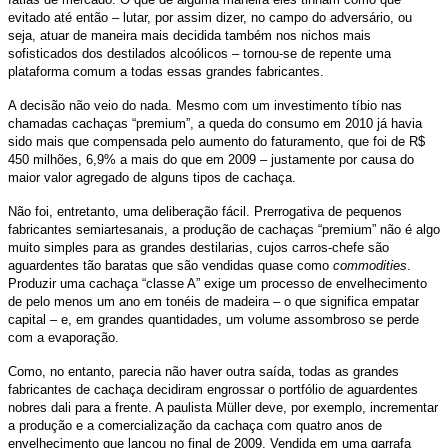
evitado até então – lutar, por assim dizer, no campo do adversário, ou
seja, atuar de maneira mais decidida também nos nichos mais
sofisticados dos destilados alcoólicos – tornou-se de repente uma
plataforma comum a todas essas grandes fabricantes.
A decisão não veio do nada. Mesmo com um investimento tíbio nas
chamadas cachaças “premium”, a queda do consumo em 2010 já havia
sido mais que compensada pelo aumento do faturamento, que foi de R$
450 milhões, 6,9% a mais do que em 2009 – justamente por causa do
maior valor agregado de alguns tipos de cachaça.
Não foi, entretanto, uma deliberação fácil. Prerrogativa de pequenos
fabricantes semiartesanais, a produção de cachaças “premium” não é algo
muito simples para as grandes destilarias, cujos carros-chefe são
aguardentes tão baratas que são vendidas quase como
commodities
.
Produzir uma cachaça “classe A” exige um processo de envelhecimento
de pelo menos um ano em tonéis de madeira – o que significa empatar
capital – e, em grandes quantidades, um volume assombroso se perde
com a evaporação.
Como, no entanto, parecia não haver outra saída, todas as grandes
fabricantes de cachaça decidiram engrossar o portfólio de aguardentes
nobres dali para a frente. A paulista Müller deve, por exemplo, incrementar
a produção e a comercialização da cachaça com quatro anos de
envelhecimento que lançou no final de 2009. Vendida em uma garrafa