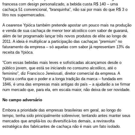
francesa com design personalizado, a bebida custa R$ 140 – uma
cachaça 51 convencional, “branquinha”, não sai por mais do que R$ 3 o
litro nos supermercados.
A cearense Ypióca também pretende apostar um pouco mais na produção
e venda de sua cachaça de menor teor alcoólico com sabor de guaraná,
além de ter programado lançar três novos produtos de elite ao longo de
2011. A ideia é multiplicar a participação das cachaças “premium” no
faturamento da empresa – só aquelas com sabor já representam 13% da
receita da Ypióca.
“Com essas bebidas mais leves e sofisticadas alcançamos desde o
público jovem, que está se iniciando no consumo alcoólico, até o
feminino”, diz Francisco Jereissati, diretor comercial da empresa. A
Ypióca confia que o poder e a longa tradição da marca – fundada em
1846, é uma das empresas mais antigas do país – a ajudarão a se firmar
num mercado que, para ela, em escala maior, não deixa de ser novidade.
No campo adversário
Embora a prioridade das empresas brasileiras em geral, ao longo do
tempo, tenha sido principalmente sobreviver, tentando antes manter seus
mercados que ampliá-los ou diversificá-los demais, a reviravolta
estratégica dos fabricantes de cachaça não é mais um fato isolado.