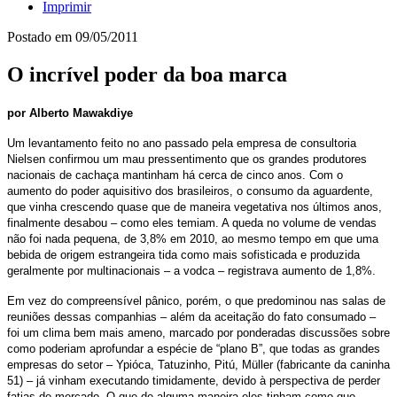
Imprimir
Postado em
09/05/2011
O incrível poder da boa marca
por Alberto Mawakdiye
Um levantamento feito no ano passado pela empresa de consultoria
Nielsen confirmou um mau pressentimento que os grandes produtores
nacionais de cachaça mantinham há cerca de cinco anos. Com o
aumento do poder aquisitivo dos brasileiros, o consumo da aguardente,
que vinha crescendo quase que de maneira vegetativa nos últimos anos,
finalmente desabou – como eles temiam. A queda no volume de vendas
não foi nada pequena, de 3,8% em 2010, ao mesmo tempo em que uma
bebida de origem estrangeira tida como mais sofisticada e produzida
geralmente por multinacionais – a vodca – registrava aumento de 1,8%.
Em vez do compreensível pânico, porém, o que predominou nas salas de
reuniões dessas companhias – além da aceitação do fato consumado –
foi um clima bem mais ameno, marcado por ponderadas discussões sobre
como poderiam aprofundar a espécie de “plano B”, que todas as grandes
empresas do setor – Ypióca, Tatuzinho, Pitú, Müller (fabricante da caninha
51) – já vinham executando timidamente, devido à perspectiva de perder
fatias de mercado. O que de alguma maneira eles tinham como que