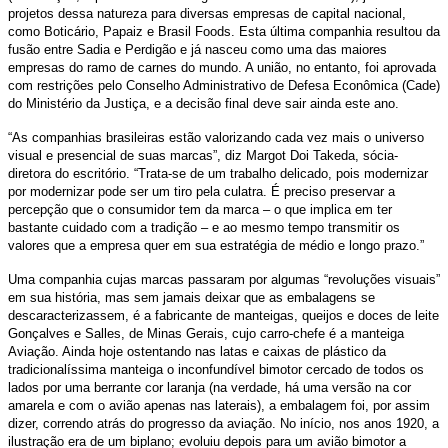
projetos dessa natureza para diversas empresas de capital nacional,
como Boticário, Papaiz e Brasil Foods. Esta última companhia resultou da
fusão entre Sadia e Perdigão e já nasceu como uma das maiores
empresas do ramo de carnes do mundo. A união, no entanto, foi aprovada
com restrições pelo Conselho Administrativo de Defesa Econômica (Cade)
do Ministério da Justiça, e a decisão final deve sair ainda este ano.
“As companhias brasileiras estão valorizando cada vez mais o universo
visual e presencial de suas marcas”, diz Margot Doi Takeda, sócia-
diretora do escritório. “Trata-se de um trabalho delicado, pois modernizar
por modernizar pode ser um tiro pela culatra. É preciso preservar a
percepção que o consumidor tem da marca – o que implica em ter
bastante cuidado com a tradição – e ao mesmo tempo transmitir os
valores que a empresa quer em sua estratégia de médio e longo prazo.”
Uma companhia cujas marcas passaram por algumas “revoluções visuais”
em sua história, mas sem jamais deixar que as embalagens se
descaracterizassem, é a fabricante de manteigas, queijos e doces de leite
Gonçalves e Salles, de Minas Gerais, cujo carro-chefe é a manteiga
Aviação. Ainda hoje ostentando nas latas e caixas de plástico da
tradicionalíssima manteiga o inconfundível bimotor cercado de todos os
lados por uma berrante cor laranja (na verdade, há uma versão na cor
amarela e com o avião apenas nas laterais), a embalagem foi, por assim
dizer, correndo atrás do progresso da aviação. No início, nos anos 1920, a
ilustração era de um biplano; evoluiu depois para um avião bimotor a