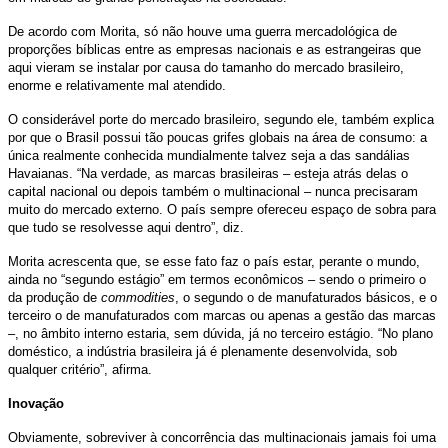
De acordo com Morita, só não houve uma guerra mercadológica de
proporções bíblicas entre as empresas nacionais e as estrangeiras que
aqui vieram se instalar por causa do tamanho do mercado brasileiro,
enorme e relativamente mal atendido.
O considerável porte do mercado brasileiro, segundo ele, também explica
por que o Brasil possui tão poucas grifes globais na área de consumo: a
única realmente conhecida mundialmente talvez seja a das sandálias
Havaianas. “Na verdade, as marcas brasileiras – esteja atrás delas o
capital nacional ou depois também o multinacional – nunca precisaram
muito do mercado externo. O país sempre ofereceu espaço de sobra para
que tudo se resolvesse aqui dentro”, diz.
Morita acrescenta que, se esse fato faz o país estar, perante o mundo,
ainda no “segundo estágio” em termos econômicos – sendo o primeiro o
da produção de
commodities
, o segundo o de manufaturados básicos, e o
terceiro o de manufaturados com marcas ou apenas a gestão das marcas
–, no âmbito interno estaria, sem dúvida, já no terceiro estágio. “No plano
doméstico, a indústria brasileira já é plenamente desenvolvida, sob
qualquer critério”, afirma.
Inovação
Obviamente, sobreviver à concorrência das multinacionais jamais foi uma