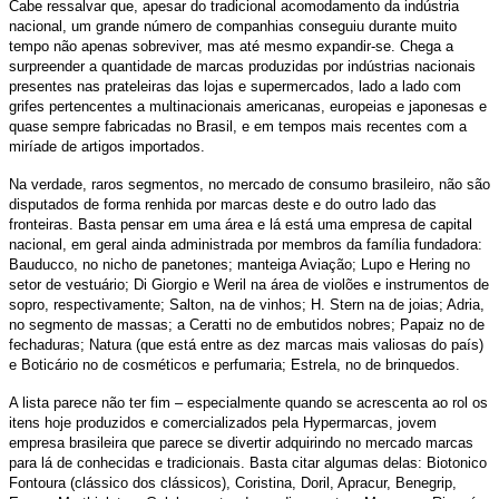
Cabe ressalvar que, apesar do tradicional acomodamento da indústria
nacional, um grande número de companhias conseguiu durante muito
tempo não apenas sobreviver, mas até mesmo expandir-se. Chega a
surpreender a quantidade de marcas produzidas por indústrias nacionais
presentes nas prateleiras das lojas e supermercados, lado a lado com
grifes pertencentes a multinacionais americanas, europeias e japonesas e
quase sempre fabricadas no Brasil, e em tempos mais recentes com a
miríade de artigos importados.
Na verdade, raros segmentos, no mercado de consumo brasileiro, não são
disputados de forma renhida por marcas deste e do outro lado das
fronteiras. Basta pensar em uma área e lá está uma empresa de capital
nacional, em geral ainda administrada por membros da família fundadora:
Bauducco, no nicho de panetones; manteiga Aviação; Lupo e Hering no
setor de vestuário; Di Giorgio e Weril na área de violões e instrumentos de
sopro, respectivamente; Salton, na de vinhos; H. Stern na de joias; Adria,
no segmento de massas; a Ceratti no de embutidos nobres; Papaiz no de
fechaduras; Natura (que está entre as dez marcas mais valiosas do país)
e Boticário no de cosméticos e perfumaria; Estrela, no de brinquedos.
A lista parece não ter fim – especialmente quando se acrescenta ao rol os
itens hoje produzidos e comercializados pela Hypermarcas, jovem
empresa brasileira que parece se divertir adquirindo no mercado marcas
para lá de conhecidas e tradicionais. Basta citar algumas delas: Biotonico
Fontoura (clássico dos clássicos), Coristina, Doril, Apracur, Benegrip,