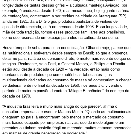
longevidade de tantas dessas grifes – a cultuada manteiga Aviação, por
exemplo, é produzida desde 1920, e as meias Lupo, hoje gigante na área
de confecções, começaram a ser tecidas na cidade de Araraquara (SP)
ainda em 1921. Já a Di Giorgio, produtora paulistana de violões de
qualidade diferenciada, está no mercado desde 1908. Essa longevidade,
mãe de toda tradição, tornou esses produtos familiares aos brasileiros,
como que reservando um espaço para eles na cultura de consumo.
Houve tempo de sobra para essa consolidação. Olhando hoje, parece que
as multinacionais estiveram desde sempre no Brasil; só que a presença
delas no país, na área de consumo direto, é muito mais recente do que se
imagina. Realmente, se a Ford, a General Motors, a Philips e a Rhodia
estão aqui desde a década de 1920 – na verdade, então mais como
montadoras de produtos que como autênticas fabricantes –, as
multinacionais dedicadas ao consumo de massa só começariam a chegar
verdadeiramente no final da década de 1950, nos anos JK, vivendo o
período de maior expansão durante o “Milagre Econômico” do começo da
década de 1970.
“A indústria brasileira é muito mais antiga do que parece”, afirma o
consultor empresarial e escritor Marcos Morita. “Quando as multinacionais
chegaram ao país já encontraram pelo menos o mercado de consumo
mais básico ocupado por empresas nativas, que de modo algum eram
precárias ou tinham posição frágil no mercado: muitas estavam ancoradas
em marcas de grande penetração na sociedade.”