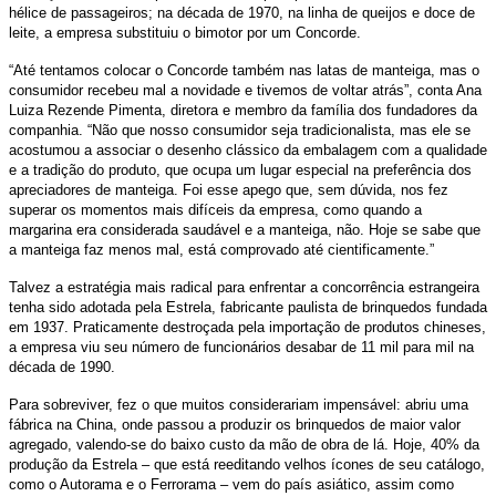
hélice de passageiros; na década de 1970, na linha de queijos e doce de
leite, a empresa substituiu o bimotor por um Concorde.
“Até tentamos colocar o Concorde também nas latas de manteiga, mas o
consumidor recebeu mal a novidade e tivemos de voltar atrás”, conta Ana
Luiza Rezende Pimenta, diretora e membro da família dos fundadores da
companhia. “Não que nosso consumidor seja tradicionalista, mas ele se
acostumou a associar o desenho clássico da embalagem com a qualidade
e a tradição do produto, que ocupa um lugar especial na preferência dos
apreciadores de manteiga. Foi esse apego que, sem dúvida, nos fez
superar os momentos mais difíceis da empresa, como quando a
margarina era considerada saudável e a manteiga, não. Hoje se sabe que
a manteiga faz menos mal, está comprovado até cientificamente.”
Talvez a estratégia mais radical para enfrentar a concorrência estrangeira
tenha sido adotada pela Estrela, fabricante paulista de brinquedos fundada
em 1937. Praticamente destroçada pela importação de produtos chineses,
a empresa viu seu número de funcionários desabar de 11 mil para mil na
década de 1990.
Para sobreviver, fez o que muitos considerariam impensável: abriu uma
fábrica na China, onde passou a produzir os brinquedos de maior valor
agregado, valendo-se do baixo custo da mão de obra de lá. Hoje, 40% da
produção da Estrela – que está reeditando velhos ícones de seu catálogo,
como o Autorama e o Ferrorama – vem do país asiático, assim como