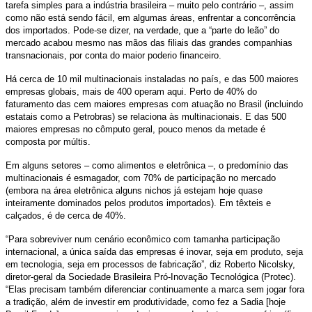
tarefa simples para a indústria brasileira – muito pelo contrário –, assim
como não está sendo fácil, em algumas áreas, enfrentar a concorrência
dos importados. Pode-se dizer, na verdade, que a “parte do leão” do
mercado acabou mesmo nas mãos das filiais das grandes companhias
transnacionais, por conta do maior poderio financeiro.
Há cerca de 10 mil multinacionais instaladas no país, e das 500 maiores
empresas globais, mais de 400 operam aqui. Perto de 40% do
faturamento das cem maiores empresas com atuação no Brasil (incluindo
estatais como a Petrobras) se relaciona às multinacionais. E das 500
maiores empresas no cômputo geral, pouco menos da metade é
composta por múltis.
Em alguns setores – como alimentos e eletrônica –, o predomínio das
multinacionais é esmagador, com 70% de participação no mercado
(embora na área eletrônica alguns nichos já estejam hoje quase
inteiramente dominados pelos produtos importados). Em têxteis e
calçados, é de cerca de 40%.
“Para sobreviver num cenário econômico com tamanha participação
internacional, a única saída das empresas é inovar, seja em produto, seja
em tecnologia, seja em processos de fabricação”, diz Roberto Nicolsky,
diretor-geral da Sociedade Brasileira Pró-Inovação Tecnológica (Protec).
“Elas precisam também diferenciar continuamente a marca sem jogar fora
a tradição, além de investir em produtividade, como fez a Sadia [hoje