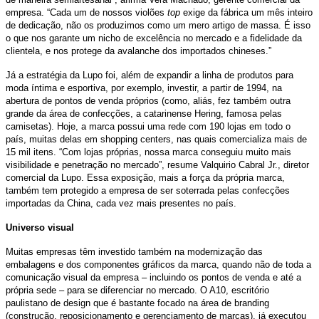
empresa. “Cada um de nossos violões
top
exige da fábrica um mês inteiro
de dedicação, não os produzimos como um mero artigo de massa. É isso
o que nos garante um nicho de excelência no mercado e a fidelidade da
clientela, e nos protege da avalanche dos importados chineses.”
Já a estratégia da Lupo foi, além de expandir a linha de produtos para
moda íntima e esportiva, por exemplo, investir, a partir de 1994, na
abertura de pontos de venda próprios (como, aliás, fez também outra
grande da área de confecções, a catarinense Hering, famosa pelas
camisetas). Hoje, a marca possui uma rede com 190 lojas em todo o
país, muitas delas em shopping centers, nas quais comercializa mais de
15 mil itens. “Com lojas próprias, nossa marca conseguiu muito mais
visibilidade e penetração no mercado”, resume Valquirio Cabral Jr., diretor
comercial da Lupo. Essa exposição, mais a força da própria marca,
também tem protegido a empresa de ser soterrada pelas confecções
importadas da China, cada vez mais presentes no país.
Universo visual
Muitas empresas têm investido também na modernização das
embalagens e dos componentes gráficos da marca, quando não de toda a
comunicação visual da empresa – incluindo os pontos de venda e até a
própria sede – para se diferenciar no mercado. O A10, escritório
paulistano de design que é bastante focado na área de branding
(construção, reposicionamento e gerenciamento de marcas), já executou