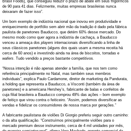
Brasil Foods], que conseguiu reduzir o prazo de abate em seus frigoríficos
de 90 para 41 dias. Felizmente, muitas empresas brasileiras nunca
deixaram de fazer isso”.
Um bom exemplo de indústria nacional que inovou em produtividade e
enriquecimento de portfólio sem abrir mão da tradição é dado pela fábrica
paulista de panetones Bauducco, que detém 60% desse mercado. Do
mesmo modo como quer agora a indústria de cachaça, a Bauducco
venceu a ameaça dos
players
internacionais diversificando a linha de
seus clássicos panetones (alguns dos quais usam a mesma receita há
cerca de 60 anos) e investindo ainda na área de biscoitos, torradas e
wafers
. Tudo vendido a preços bastante competitivos.
“Nossa intenção é não apenas atender a família, que nos tem como
referência principalmente no Natal, mas também seus membros
individuais”, explica Paulo Cardamone, diretor de marketing da Pandurata,
a holding que representa a Bauducco, a Visconti (também da área de
panetones) e a americana Hershey’s, fabricante de balas e confeitos de
cuja filial brasileira a Bauducco comprou 49% das ações – bom exemplo
de feitiço que virou contra o feiticeiro. “Assim, podemos diversificar as
vendas e fidelizar os consumidores de nossa marca por gerações.”
A fabricante paulistana de violões Di Giorgio preferiu seguir outro caminho:
o da alta qualificação. “Construímos principalmente violões para o
mercado premium desse instrumento, cerca de 4 mil unidades por mês,
de maneira semiartesanal”, afirma Vera Machado, gerente comercial da