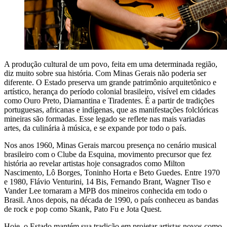
A produção cultural de um povo, feita em uma determinada região,
diz muito sobre sua história. Com Minas Gerais não poderia ser
diferente. O Estado preserva um grande patrimônio arquitetônico e
artístico, herança do período colonial brasileiro, visível em cidades
como Ouro Preto, Diamantina e Tiradentes. É a partir de tradições
portuguesas, africanas e indígenas, que as manifestações folclóricas
mineiras são formadas. Esse legado se reflete nas mais variadas
artes, da culinária à música, e se expande por todo o país.
Nos anos 1960, Minas Gerais marcou presença no cenário musical
brasileiro com o Clube da Esquina, movimento precursor que fez
história ao revelar artistas hoje consagrados como Milton
Nascimento, Lô Borges, Toninho Horta e Beto Guedes. Entre 1970
e 1980, Flávio Venturini, 14 Bis, Fernando Brant, Wagner Tiso e
Vander Lee tornaram a MPB dos mineiros conhecida em todo o
Brasil. Anos depois, na década de 1990, o país conheceu as bandas
de rock e pop como Skank, Pato Fu e Jota Quest.
Hoje, o Estado mantém sua tradição em projetar artistas novos como