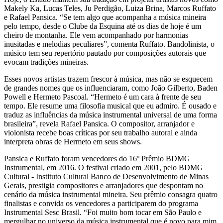
Makely Ka, Lucas Teles, Ju Perdigão, Luiza Brina, Marcos Ruffato
e Rafael Pansica. “Se tem algo que acompanha a música mineira
pelo tempo, desde o Clube da Esquina até os dias de hoje é um
cheiro de montanha. Ele vem acompanhado por harmonias
inusitadas e melodias peculiares”, comenta Ruffato. Bandolinista, o
músico tem seu repertório pautado por composições autorais que
evocam tradições mineiras.
Esses novos artistas trazem frescor à música, mas não se esquecem
de grandes nomes que os influenciaram, como João Gilberto, Baden
Powell e Hermeto Pascoal. “Hermeto é um cara à frente de seu
tempo. Ele resume uma filosofia musical que eu admiro. É ousado e
traduz as influências da música instrumental universal de uma forma
brasileira”, revela Rafael Pansica. O compositor, arranjador e
violonista recebe boas críticas por seu trabalho autoral e ainda
interpreta obras de Hermeto em seus shows.
Pansica e Ruffato foram vencedores do 16º Prêmio BDMG
Instrumental, em 2016. O festival criado em 2001, pelo BDMG
Cultural - Instituto Cultural Banco de Desenvolvimento de Minas
Gerais, prestigia compositores e arranjadores que despontam no
cenário da música instrumental mineira. Seu prêmio consagra quatro
finalistas e convida os vencedores a participarem do programa
Instrumental Sesc Brasil. “Foi muito bom tocar em São Paulo e
mergulhar no universo da música instrumental que é novo para mim.