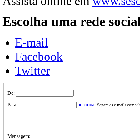
Assista online em
www.sesc
Escolha uma rede socia
E-mail
Facebook
Twitter
De:
Para:
adicionar
Separe os e-mails com vírg
Mensagem: