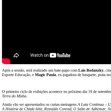
Após a sessão, será realizado um bate-papo com
Laís Bodanzky
, ci
Esporte Educação, e
Magic Paula
, ex-jogadora de basquete, prata 
O primeiro ciclo de exibições acontece no próximo dia 19 de setembro
Terra do Misha
.
Ainda vão ser apresentados os curtas-metragens
A Luta Continua – 
A História de Chiaki Ishii
,
Reinaldo Conrad
,
O Salto de Adhemar
,
Jo