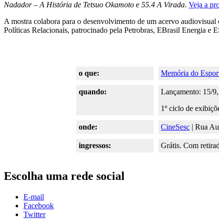
Nadador – A História de Tetsuo Okamoto
e
55.4 A Virada
.
Veja a pr
A mostra colabora para o desenvolvimento de um acervo audiovisual e 
Políticas Relacionais, patrocinado pela Petrobras, EBrasil Energia e 
o que:
Memória do Esport
quando:
Lançamento: 15/9,
1º ciclo de exibiçõ
onde:
CineSesc
| Rua Au
ingressos:
Grátis. Com retira
Escolha uma rede social
E-mail
Facebook
Twitter