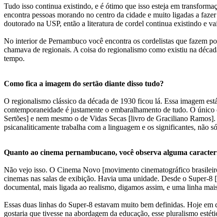
Tudo isso continua existindo, e é ótimo que isso esteja em transfor
encontra pessoas morando no centro da cidade e muito ligadas a fazer p
doutorado na USP, então a literatura de cordel continua existindo e va
No interior de Pernambuco você encontra os cordelistas que fazem poe
chamava de regionais. A coisa do regionalismo como existiu na década
tempo.
Como fica a imagem do sertão diante disso tudo?
O regionalismo clássico da década de 1930 ficou lá. Essa imagem está
contemporaneidade é justamente o embaralhamento de tudo. O único q
Sertões] e nem mesmo o de Vidas Secas [livro de Graciliano Ramos].
psicanaliticamente trabalha com a linguagem e os significantes, não s
Quanto ao cinema pernambucano, você observa alguma característ
Não vejo isso. O Cinema Novo [movimento cinematográfico brasileiro
cinemas nas salas de exibição. Havia uma unidade. Desde o Super-8
documental, mais ligada ao realismo, digamos assim, e uma linha mais 
Essas duas linhas do Super-8 estavam muito bem definidas. Hoje em di
gostaria que tivesse na abordagem da educação, esse pluralismo estéti