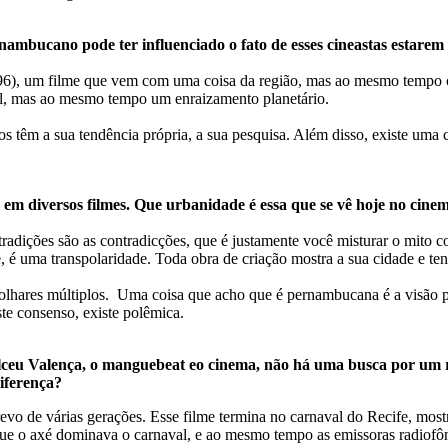
rnambucano pode ter influenciado o fato de esses cineastas estar
6), um filme que vem com uma coisa da região, mas ao mesmo tempo co
al, mas ao mesmo tempo um enraizamento planetário.
os têm a sua tendência própria, a sua pesquisa. Além disso, existe um
 em diversos filmes. Que urbanidade é essa que se vê hoje no ci
ntradições são as contradicções, que é justamente você misturar o mito
é uma transpolaridade. Toda obra de criação mostra a sua cidade e tenta
hares múltiplos. Uma coisa que acho que é pernambucana é a visão polê
te consenso, existe polêmica.
eu Valença, o manguebeat eo cinema, não há uma busca por um rec
diferença?
revo de várias gerações. Esse filme termina no carnaval do Recife, mos
 que o axé dominava o carnaval, e ao mesmo tempo as emissoras radiofô