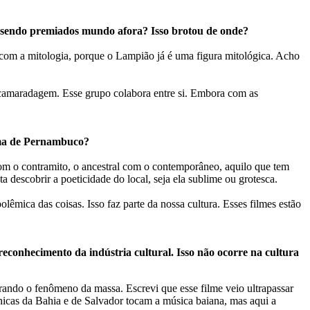
em sendo premiados mundo afora? Isso brotou de onde?
m a mitologia, porque o Lampião já é uma figura mitológica. Acho
a camaradagem. Esse grupo colabora entre si. Embora com as
nema de Pernambuco?
 com o contramito, o ancestral com o contemporâneo, aquilo que tem
 descobrir a poeticidade do local, seja ela sublime ou grotesca.
mica das coisas. Isso faz parte da nossa cultura. Esses filmes estão
onhecimento da indústria cultural. Isso não ocorre na cultura
trando o fenômeno da massa. Escrevi que esse filme veio ultrapassar
nicas da Bahia e de Salvador tocam a música baiana, mas aqui a