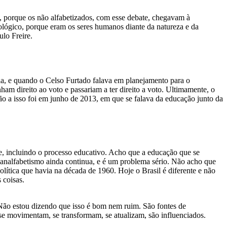
a, porque os não alfabetizados, com esse debate, chegavam à
ológico, porque eram os seres humanos diante da natureza e da
ulo Freire.
ia, e quando o Celso Furtado falava em planejamento para o
am direito ao voto e passariam a ter direito a voto. Ultimamente, o
o a isso foi em junho de 2013, em que se falava da educação junto da
e, incluindo o processo educativo. Acho que a educação que se
analfabetismo ainda continua, e é um problema sério. Não acho que
ítica que havia na década de 1960. Hoje o Brasil é diferente e não
 coisas.
Não estou dizendo que isso é bom nem ruim. São fontes de
 se movimentam, se transformam, se atualizam, são influenciados.