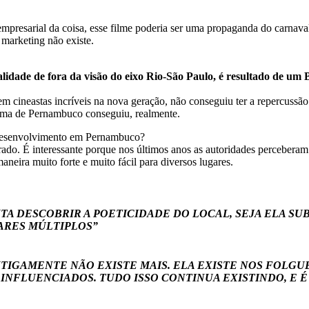
o empresarial da coisa, esse filme poderia ser uma propaganda do carna
 marketing não existe.
idade de fora da visão do eixo Rio-São Paulo, é resultado de um
em cineastas incríveis na nova geração, não conseguiu ter a repercussão
nema de Pernambuco conseguiu, realmente.
e desenvolvimento em Pernambuco?
rado. É interessante porque nos últimos anos as autoridades perceberam
aneira muito forte e muito fácil para diversos lugares.
TA DESCOBRIR A POETICIDADE DO LOCAL, SEJA ELA SU
ARES MÚLTIPLOS”
TIGAMENTE NÃO EXISTE MAIS. ELA EXISTE NOS FOLGUE
INFLUENCIADOS. TUDO ISSO CONTINUA EXISTINDO, E 