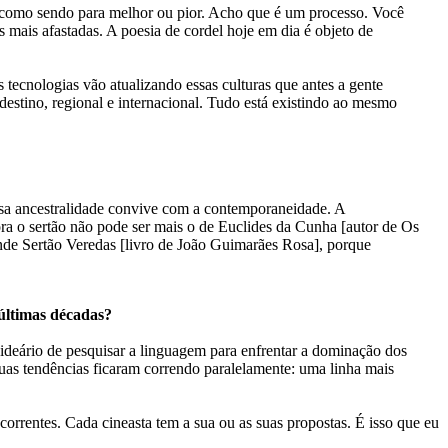
so como sendo para melhor ou pior. Acho que é um processo. Você
s mais afastadas. A poesia de cordel hoje em dia é objeto de
tecnologias vão atualizando essas culturas que antes a gente
destino, regional e internacional. Tudo está existindo ao mesmo
essa ancestralidade convive com a contemporaneidade. A
a o sertão não pode ser mais o de Euclides da Cunha [autor de Os
nde Sertão Veredas [livro de João Guimarães Rosa], porque
últimas décadas?
deário de pesquisar a linguagem para enfrentar a dominação dos
as tendências ficaram correndo paralelamente: uma linha mais
orrentes. Cada cineasta tem a sua ou as suas propostas. É isso que eu