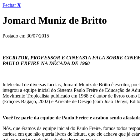
Fechar
X
Jomard Muniz de Britto
Postado em 30/07/2015
ESCRITOR, PROFESSOR E CINEASTA FALA SOBRE CINE
PAULO FREIRE NA DÉCADA DE 1960
Intelectual de diversas facetas, Jomard Muniz de Britto é escritor, 
integrou a equipe inicial do Sistema Paulo Freire de Educação de Ad
Movimento Tropicalista publicado em 1968 e é autor de livros como 
(Edições Bagaço, 2002) e Arrecife de Desejo (com João Denys; Editor
Você fez parte da equipe de Paulo Freire e acabou sendo afastad
Nós, que éramos da equipe inicial do Paulo Freire, fomos todos resp
curiosa em que não queria livros de leitura, que ele achava que já es
palavras seriam debatidas dentro desse universo.