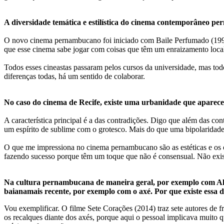
A diversidade temática e estilística do cinema contemporâneo pe
O novo cinema pernambucano foi iniciado com Baile Perfumado (199
que esse cinema sabe jogar com coisas que têm um enraizamento loc
Todos esses cineastas passaram pelos cursos da universidade, mas tod
diferenças todas, há um sentido de colaborar.
No caso do cinema de Recife, existe uma urbanidade que aparece
A característica principal é a das contradições. Digo que além das co
um espírito de sublime com o grotesco. Mais do que uma bipolaridade, 
O que me impressiona no cinema pernambucano são as estéticas e os ol
fazendo sucesso porque têm um toque que não é consensual. Não exis
Na cultura pernambucana de maneira geral, por exemplo com Alc
baianamais recente, por exemplo com o axé. Por que existe essa 
Vou exemplificar. O filme Sete Corações (2014) traz sete autores de f
os recalques diante dos axés, porque aqui o pessoal implicava muito