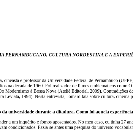
MA PERNAMBUCANO, CULTURA NORDESTINA E A EXPERI
poeta, cineasta e professor da Universidade Federal de Pernambuco (UF
ultos na década de 1960. Foi realizador de filmes emblemáticos como O
Do Modernismo à Bossa Nova (Ateliê Editorial, 2009), Contradições d
a Leviatã, 1994). Nesta entrevista, Jomard fala sobre cultura, cinema
o da universidade durante a ditadura. Como foi aquela experiênci
onder a um inquérito e fomos aposentados. No meu caso, eu tinha 27 ano
tavam condicionados. Fazia-se antes uma pesquisa do universo vocabular 