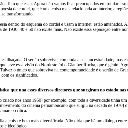
mação. Tem que estar. Agora não vamos ficar preocupados em rotular is
oesia de cordel, que é uma coisa mais relacionada ao interior, a regiõe
i se transformando.
sia dentro do esquema do cordel e usam a internet, estão antenados. As 
 de 1930, 40 e 50 não existe mais. Não existe essa separação entre nor
 estilhaçada. O sertão sobrevive, com toda a sua ancestralidade, mas 
ue teve essa visão do Nordeste foi o Glauber Rocha, que é gênio. Agor
 Talvez o único que sobreviva na contemporaneidade é o sertão de Gra
ó com os significados.
ica que una esses diversos diretores que surgiram no estado nas 
 criado nos anos 1950] por exemplo, com toda a diversidade tinha um i
 [movimento do cinema pernambucano que surgiu na década de 1970] du
anarco-crítica.
a a coisa é bem mais diversificada. Não diria que há um diálogo entre c
co e ideológico.