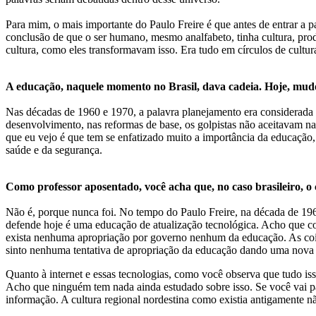
Para mim, o mais importante do Paulo Freire é que antes de entrar a 
conclusão de que o ser humano, mesmo analfabeto, tinha cultura, prod
cultura, como eles transformavam isso. Era tudo em círculos de cultura
A educação, naquele momento no Brasil, dava cadeia. Hoje, mud
Nas décadas de 1960 e 1970, a palavra planejamento era considerada
desenvolvimento, nas reformas de base, os golpistas não aceitavam nad
que eu vejo é que tem se enfatizado muito a importância da educação
saúde e da segurança.
Como professor aposentado, você acha que, no caso brasileiro, 
Não é, porque nunca foi. No tempo do Paulo Freire, na década de 196
defende hoje é uma educação de atualização tecnológica. Acho que c
exista nenhuma apropriação por governo nenhum da educação. As coisa
sinto nenhuma tentativa de apropriação da educação dando uma nova to
Quanto à internet e essas tecnologias, como você observa que tudo is
Acho que ninguém tem nada ainda estudado sobre isso. Se você vai p
informação. A cultura regional nordestina como existia antigamente n