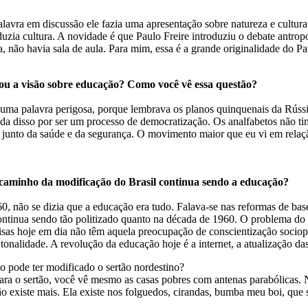
palavra em discussão ele fazia uma apresentação sobre natureza e cultur
uzia cultura. A novidade é que Paulo Freire introduziu o debate antrop
, não havia sala de aula. Para mim, essa é a grande originalidade do Pa
ou a visão sobre educação? Como você vê essa questão?
 uma palavra perigosa, porque lembrava os planos quinquenais da Rúss
a disso por ser um processo de democratização. Os analfabetos não tinh
, junto da saúde e da segurança. O movimento maior que eu vi em relaçã
o caminho da modificação do Brasil continua sendo a educação?
0, não se dizia que a educação era tudo. Falava-se nas reformas de bas
ontinua sendo tão politizado quanto na década de 1960. O problema do 
s hoje em dia não têm aquela preocupação de conscientização sociopol
nalidade. A revolução da educação hoje é a internet, a atualização das
so pode ter modificado o sertão nordestino?
ara o sertão, você vê mesmo as casas pobres com antenas parabólicas. 
ão existe mais. Ela existe nos folguedos, cirandas, bumba meu boi, que