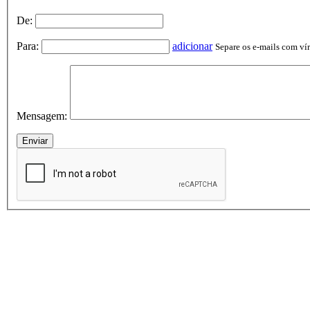
De:
Para:
adicionar
Separe os e-mails com vírg
Mensagem: