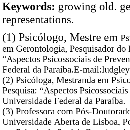
Keywords:
growing old. geri
representations.
(1) Psicólogo, Mestre em
Ps
em
Gerontologia, Pesquisador
do 
“Aspectos
Psicossociais de Preve
Federal da
Paraíba.
E-mail:
ludgle
(2)
Psicóloga, Mestranda
em Psico
Pesquisa:
“Aspectos Psicossociai
Universidade
Federal da Paraíba.
(3)
Professora com Pós-
Doutorado
Universidade
Aberta de Lisboa,
P