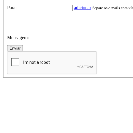
Para:
adicionar
Separe os e-mails com vírg
Mensagem: