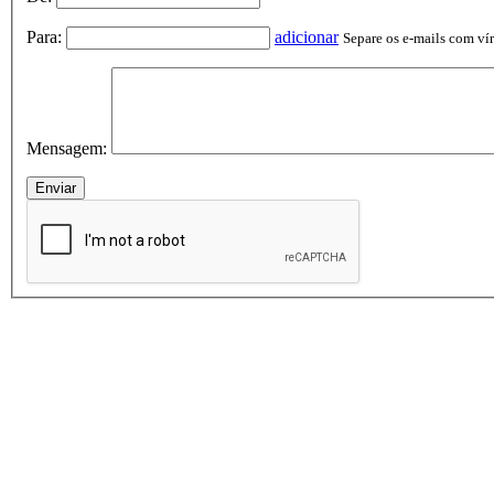
Para:
adicionar
Separe os e-mails com vírg
Mensagem: