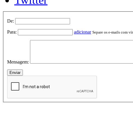
De:
Para:
adicionar
Separe os e-mails com vírg
Mensagem: