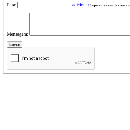
Para:
adicionar
Separe os e-mails com vírg
Mensagem: