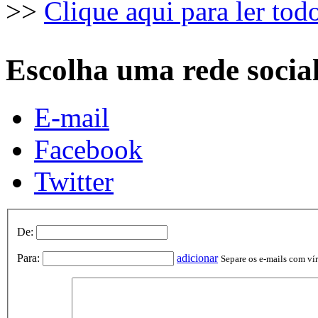
>>
Clique aqui para ler tod
Escolha uma rede socia
E-mail
Facebook
Twitter
De:
Para:
adicionar
Separe os e-mails com vírg