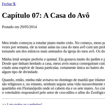
Fechar
X
Capítulo 07: A Casa do Avô
Postado em 29/05/2014
Meu irmão começou a estudar piano muito cedo. No começo, meus pais 
vezes por semana, ele ia tomar aulas na casa do meu avô com um profe
tornando um dos músicos mais animados da igreja do meu avô. Os do
Minha irmã sempre preferiu o quintal. Ela gostava muito do jardim e 
Desde que tinham herdado a casa, meus avós nunca conseguiram cuidar 
criado uma espécie de fauna particular, certamente única no bairro do 
algum tipo de divindade.
Quando, então, minha mãe avisava no domingo de manhã que iríamos à
são religiosos e, no entanto, nenhum seguiu uma vida razoavelmente 
quartinho em Florianópolis onde só cabem ela e os sete mares. Ao con
o veterinário responsável pelo setor de crocodilos e afins do Zoológi
>>
Leia todos os capítulos
!