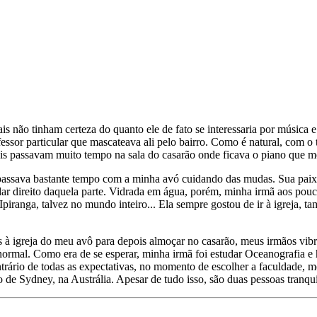
não tinham certeza do quanto ele de fato se interessaria por música e
ssor particular que mascateava ali pelo bairro. Como é natural, com o 
is passavam muito tempo na sala do casarão onde ficava o piano que 
passava bastante tempo com a minha avó cuidando das mudas. Sua paixão
direito daquela parte. Vidrada em água, porém, minha irmã aos poucos 
Ipiranga, talvez no mundo inteiro... Ela sempre gostou de ir à igreja, 
 igreja do meu avô para depois almoçar no casarão, meus irmãos vibrav
normal. Como era de se esperar, minha irmã foi estudar Oceanografia e
trário de todas as expectativas, no momento de escolher a faculdade, me
co de Sydney, na Austrália. Apesar de tudo isso, são duas pessoas tranq