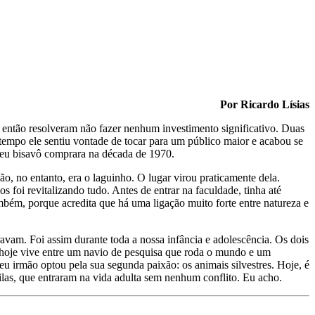
Por Ricardo Lísias
 então resolveram não fazer nenhum investimento significativo. Duas
tempo ele sentiu vontade de tocar para um público maior e acabou se
meu bisavô comprara na década de 1970.
, no entanto, era o laguinho. O lugar virou praticamente dela.
foi revitalizando tudo. Antes de entrar na faculdade, tinha até
também, porque acredita que há uma ligação muito forte entre natureza e
am. Foi assim durante toda a nossa infância e adolescência. Os dois
 hoje vive entre um navio de pesquisa que roda o mundo e um
u irmão optou pela sua segunda paixão: os animais silvestres. Hoje, é
uilas, que entraram na vida adulta sem nenhum conflito. Eu acho.