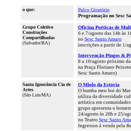
o que:
Palco Giratório
Programação no Sesc S
Grupo Coletivo
Oficina Poéticas de Mul
Construções
6 e 7/agosto das 14h às 1
Compartilhadas
no
Sesc Santo Amaro
(Salvador/BA)
inscrições a partir de 1/
Intervenção Pingos & P
8 a 10/agosto próximo da
na Praça Floriano Peixot
Sesc Santo Amaro)
Santa Ignorância Cia de
O Miolo da Estória
Artes
O bumba meu boi do Mara
(São Luis/MA)
utiliza da diversidade cu
artística em comunidades 
grupo apresenta o homem e
24/agosto às 20h e 25/ag
no Teatro
Sesc Santo Am
Ingressos à venda pela R