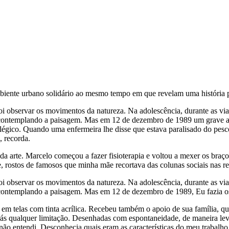
biente urbano solidário ao mesmo tempo em que revelam uma história p
observar os movimentos da natureza. Na adolescência, durante as viage
se contemplando a paisagem. Mas em 12 de dezembro de 1989 um grave a
égico. Quando uma enfermeira lhe disse que estava paralisado do pescoç
, recorda.
da arte. Marcelo começou a fazer fisioterapia e voltou a mexer os braç
, rostos de famosos que minha mãe recortava das colunas sociais nas rev
observar os movimentos da natureza. Na adolescência, durante as viage
 contemplando a paisagem. Mas em 12 de dezembro de 1989, Eu fazia os re
tar em telas com tinta acrílica. Recebeu também o apoio de sua família,
rás qualquer limitação. Desenhadas com espontaneidade, de maneira leve
não entendi. Desconhecia quais eram as características do meu trabalho