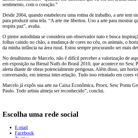
sentimento, com o coração.”
Desde 2004, quando estabeleceu uma rotina de trabalho, a arte tem sido
para produzir uma tela. “A arte me libertou. Uso a arte para mostrar
respira paz”, avalia.
O pintor autodidata se considera um observador nato e busca inspiraçã
folhas caindo no chão, a mudança de cores no céu, os animais, o horiz
da minha infância na área rural. Estou sempre procurando ser mais deta
No detalhismo de Marcelo, não é difícil perceber a valorização de as
em exposição na Bienal Naïfs do Brasil 2010, que acontece no Sesc Pi
alerta diante de obras potencialmente perigosas. Além disso, um horiz
conversando, em intensa inter-relação. Tudo isso retratado em cores vi
Marcelo já expôs sua arte na Caixa Econômica, Proex, Sesc Ponta Gro
Paulo. Todo artista almeja ser reconhecido”, conclui.
Escolha uma rede social
E-mail
Facebook