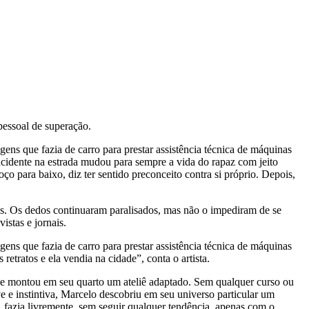
essoal de superação.
ns que fazia de carro para prestar assistência técnica de máquinas
cidente na estrada mudou para sempre a vida do rapaz com jeito
o para baixo, diz ter sentido preconceito contra si próprio. Depois,
os. Os dedos continuaram paralisados, mas não o impediram de se
istas e jornais.
ns que fazia de carro para prestar assistência técnica de máquinas
tratos e ela vendia na cidade”, conta o artista.
 que montou em seu quarto um ateliê adaptado. Sem qualquer curso ou
 e instintiva, Marcelo descobriu em seu universo particular um
, fazia livremente, sem seguir qualquer tendência, apenas com o