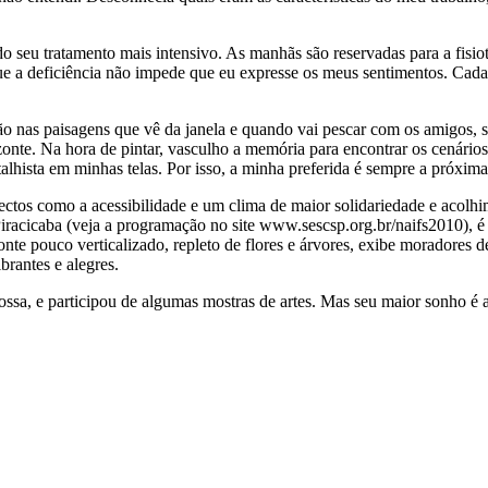
 seu tratamento mais intensivo. As manhãs são reservadas para a fisioter
 que a deficiência não impede que eu expresse os meus sentimentos. Ca
o nas paisagens que vê da janela e quando vai pescar com os amigos, se
onte. Na hora de pintar, vasculho a memória para encontrar os cenários 
lhista em minhas telas. Por isso, a minha preferida é sempre a próxima, 
pectos como a acessibilidade e um clima de maior solidariedade e acol
racicaba (veja a programação no site www.sescsp.org.br/naifs2010), é v
onte pouco verticalizado, repleto de flores e árvores, exibe moradores d
brantes e alegres.
ssa, e participou de algumas mostras de artes. Mas seu maior sonho é 