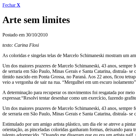
Fechar
X
Arte sem limites
Postado em 30/10/2010
texto: Carina Flosi
As coloridas e singelas telas de Marcelo Schimaneski mostram um am
Um dos maiores prazeres de Marcelo Schimaneski, 43 anos, sempre foi 
de serraria em São Paulo, Minas Gerais e Santa Catarina, distraía- 
tímido nascido em Ponta Grossa, no Paraná. Aos 22 anos, ficou tetrapl
veio a vergonha de sair na rua. “Mergulhei em um escuro isolamento”
A determinação para recuperar os movimentos foi resgatada por meio 
expressar.“Resolvi tentar desenhar como um exercício, fazendo grafite
Um dos maiores prazeres de Marcelo Schimaneski, 43 anos, sempre foi 
de serraria em São Paulo, Minas Gerais e Santa Catarina, distraía- se
Estimulado por um amigo artista plástico, um dia ele se atreve a pin
orientação, as pinceladas coloridas ganharam formas, deixando para t
talento adormecido. “Quando me disseram que eu era um artista naïf, 