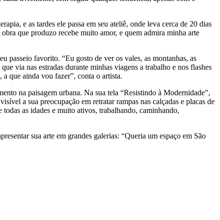
apia, e as tardes ele passa em seu ateliê, onde leva cerca de 20 dias
da obra que produzo recebe muito amor, e quem admira minha arte
u passeio favorito. “Eu gosto de ver os vales, as montanhas, as
que via nas estradas durante minhas viagens a trabalho e nos flashes
a que ainda vou fazer”, conta o artista.
himento na paisagem urbana. Na sua tela “Resistindo à Modernidade”,
isível a sua preocupação em retratar rampas nas calçadas e placas de
e todas as idades e muito ativos, trabalhando, caminhando,
apresentar sua arte em grandes galerias: “Queria um espaço em São