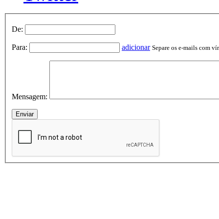
De:
Para:
adicionar
Separe os e-mails com vírg
Mensagem: