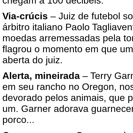
chegam a 100 decibéis.
Via-crúcis
– Juiz de futebol s
árbitro italiano Paolo Tagliave
moedas arremessadas pela torc
flagrou o momento em que um
aberta do juiz.
Alerta, mineirada
– Terry Garn
em seu rancho no Oregon, nos
devorado pelos animais, que 
um. Garner adorava guarnecer
porco...