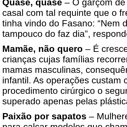
Quase, quase
– O garçom de 
casal com tal requinte que o f
tinha vindo do Fasano: “Nem d
tampouco do faz dia”, respond
Mamãe, não quero
– É cresce
crianças cujas famílias recorre
mamas masculinas, consequên
infantil. As operações custam c
procedimento cirúrgico o segu
superado apenas pelas plástic
Paixão por sapatos
– Mulhere
para calçar modelos que cha