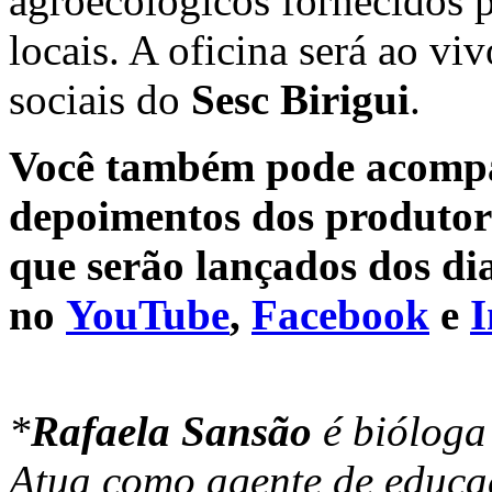
agroecológicos fornecidos p
locais. A oficina será ao viv
sociais do
Sesc Birigui
.
Você também pode acompa
depoimentos dos produtore
que serão lançados dos dia
no
YouTube
,
Facebook
e
I
*
Rafaela Sansão
é bióloga
Atua como agente de educa