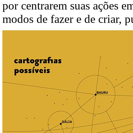
por centrarem suas ações em
modos de fazer e de criar, pú