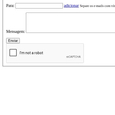
Para:
adicionar
Separe os e-mails com vírg
Mensagem: