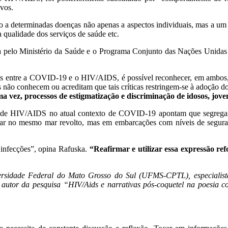
vos.
ão a determinadas doenças não apenas a aspectos individuais, mas a um 
a qualidade dos serviços de saúde etc.
 pelo Ministério da Saúde e o Programa Conjunto das Nações Unida
as entre a COVID-19 e o HIV/AIDS, é possível reconhecer, em ambos, a
as não conhecem ou acreditam que tais críticas restringem-se à adoção
 vez, processos de estigmatização e discriminação de idosos, jov
ia de HIV/AIDS no atual contexto de COVID-19 apontam que segregar 
r no mesmo mar revolto, mas em embarcações com níveis de segurança
infecções”, opina Rafuska.
“Reafirmar e utilizar essa expressão re
sidade Federal do Mato Grosso do Sul (UFMS-CPTL), especialista
 da pesquisa “HIV/Aids e narrativas pós-coquetel na poesia conte