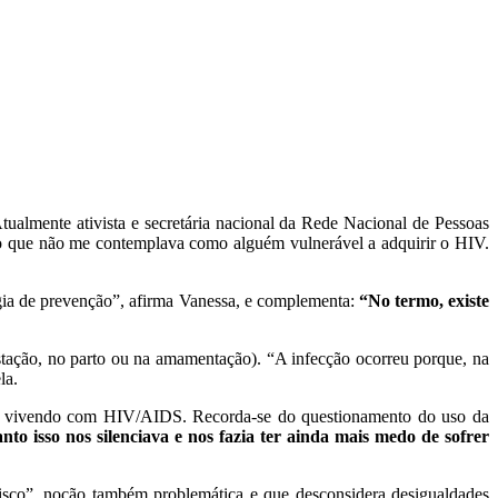
almente ativista e secretária nacional da Rede Nacional de Pessoas
o que não me contemplava como alguém vulnerável a adquirir o HIV.
égia de prevenção”, afirma Vanessa, e complementa:
“No termo, existe
tação, no parto ou na amamentação). “A infecção ocorreu porque, na
la.
ns vivendo com HIV/AIDS. Recorda-se do questionamento do uso da
nto isso nos silenciava e nos fazia ter ainda mais medo de sofrer
risco”, noção também problemática e que desconsidera desigualdades