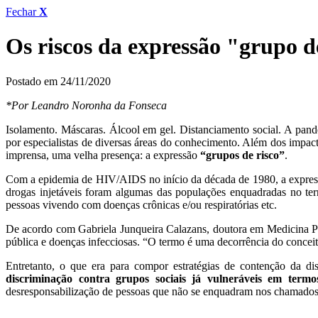
Fechar
X
Os riscos da expressão "grupo d
Postado em 24/11/2020
*Por Leandro Noronha da Fonseca
Isolamento. Máscaras. Álcool em gel. Distanciamento social. A pan
por especialistas de diversas áreas do conhecimento. Além dos impact
imprensa, uma velha presença: a expressão
“grupos de risco”
.
Com a epidemia de HIV/AIDS no início da década de 1980, a expressã
drogas injetáveis foram algumas das populações enquadradas no te
pessoas vivendo com doenças crônicas e/ou respiratórias etc.
De acordo com Gabriela Junqueira Calazans, doutora em Medicina Pr
pública e doenças infecciosas. “O termo é uma decorrência do conceit
Entretanto, o que era para compor estratégias de contenção da di
discriminação contra grupos sociais já vulneráveis em termos
desresponsabilização de pessoas que não se enquadram nos chamados 