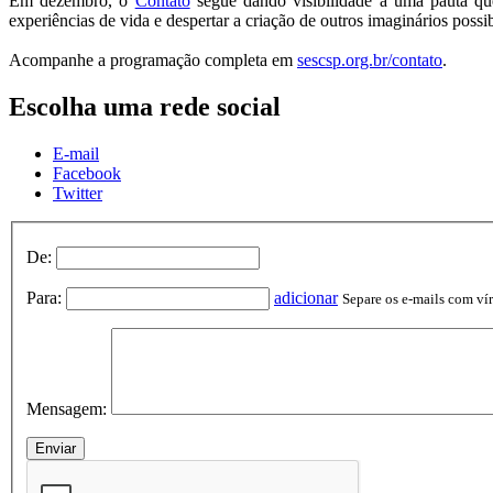
Em dezembro, o
Contato
segue dando visibilidade a uma pauta que
experiências de vida e despertar a criação de outros imaginários poss
Acompanhe a programação completa em
sescsp.org.br/contato
.
Escolha uma rede social
E-mail
Facebook
Twitter
De:
Para:
adicionar
Separe os e-mails com vírg
Mensagem: