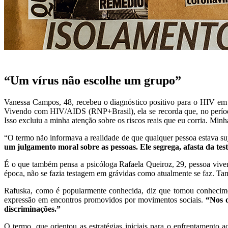
“Um vírus não escolhe um grupo”
Vanessa Campos, 48, recebeu o diagnóstico positivo para o HIV em 
Vivendo com HIV/AIDS (RNP+Brasil), ela se recorda que, no períod
Isso excluiu a minha atenção sobre os riscos reais que eu corria. Min
“O termo não informava a realidade de que qualquer pessoa estava su
um julgamento moral sobre as pessoas. Ele segrega, afasta da te
É o que também pensa a psicóloga Rafaela Queiroz, 29, pessoa vive
época, não se fazia testagem em grávidas como atualmente se faz. Ta
Rafuska, como é popularmente conhecida, diz que tomou conhecim
expressão em encontros promovidos por movimentos sociais.
“Nos qu
discriminações.”
O termo, que orientou as estratégias iniciais para o enfrentament