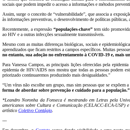
sociais que podem impedir o acesso a informações e métodos preventi
Assim, surge o conceito de “vulnerabilidade”, que associa a exposiç
às informações preventivas, o desenvolvimento de políticas públicas, 
Recentemente, a expressão
“populações-chave”
tem sido promovida
ao HIV e a outras infecções sexualmente transmissíveis.
Mesmo com as muitas diferenças biológicas, sociais e epidemiológic
aprendizados que ficam restritos a campos específicos. Muitas pesso
no entanto, sua adoção no enfrentamento à COVID-19 e, mais uma
Para Vanessa Campos, as principais lições oferecidas pela epidem
epidemia de HIV/AIDS nos mostra que todas as pessoas podem esta
priorizado continuaremos produzindo mais desigualdades.”
“Um vírus não escolhe um grupo, mas sim pessoas que se expõem a 
forma de abordar sobre prevenção e cuidado para a população.”
*Leandro Noronha da Fonseca é mestrando em Letras pela Univer
americanos sobre Cultura e Comunicação (CELACC-ECA-USP) e autor
artístico
Coletivo Contágio
.
---