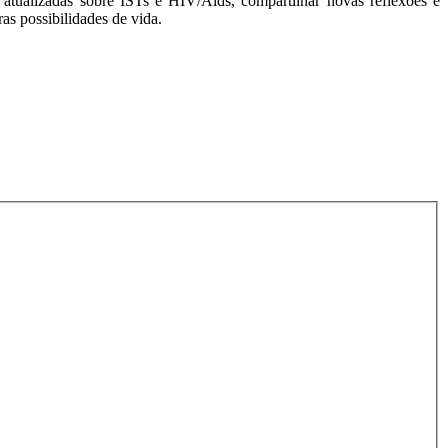
 atualizadas sobre ISTs e HIV/Aids, compartilhar novas reflexões e
as possibilidades de vida.