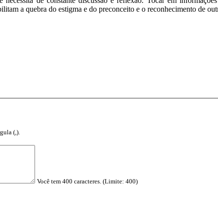
 necessita de constante discussão e reflexão. Tocar em informações
ibilitam a quebra do estigma e do preconceito e o reconhecimento de outr
ula (,).
Você tem 400 caracteres. (Limite: 400)