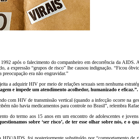
1992 após o falecimento do companheiro em decorrência da AIDS. Atu
o, a expressão “grupos de risco” lhe causou indignação. “Ficou óbvi
ha preocupação era não engravidar.”
jeita a adquirir HIV por meio de relações sexuais sem nenhuma estrat
stagem e impede um atendimento acolhedor, humanizado e eficaz.”.
ndo com HIV de transmissão vertical (quando a infecção ocorre na ges
mbém não havia medicamentos para controle no Brasil”, relembra Rafae
ento do termo aos 15 anos em um encontro de adolescentes e jove
estionamos sobre ‘ser risco’, de ter esse olhar sobre nós, e o qua
o ao HIV/AIDS, foi posteriormente substituído por “comportamento de 