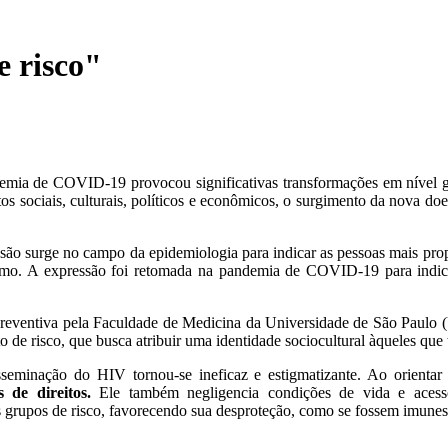
e risco"
demia de COVID-19 provocou significativas transformações em nível g
os sociais, culturais, políticos e econômicos, o surgimento da nova doe
o surge no campo da epidemiologia para indicar as pessoas mais prope
rmo. A expressão foi retomada na pandemia de COVID-19 para indica
eventiva pela Faculdade de Medicina da Universidade de São Paulo (U
o de risco, que busca atribuir uma identidade sociocultural àqueles qu
sseminação do HIV tornou-se ineficaz e estigmatizante. Ao orienta
 de direitos.
Ele também negligencia condições de vida e acesso
grupos de risco, favorecendo sua desproteção, como se fossem imunes 