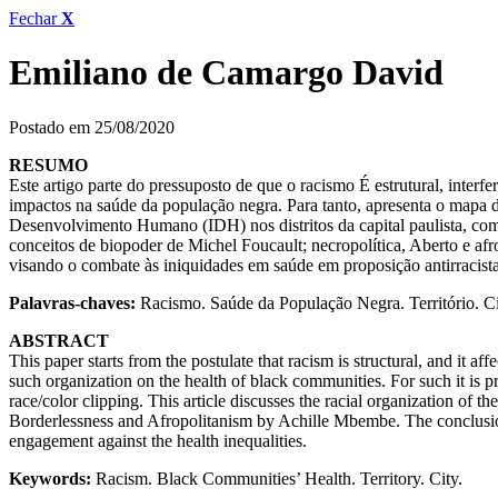
Fechar
X
Emiliano de Camargo David
Postado em 25/08/2020
RESUMO
Este artigo parte do pressuposto de que o racismo É estrutural, interfe
impactos na saúde da população negra. Para tanto, apresenta o mapa d
Desenvolvimento Humano (IDH) nos distritos da capital paulista, com re
conceitos de biopoder de Michel Foucault; necropolítica, Aberto e a
visando o combate às iniquidades em saúde em proposição antirracista
Palavras-chaves:
Racismo. Saúde da População Negra. Território. C
ABSTRACT
This paper starts from the postulate that racism is structural, and it aff
such organization on the health of black communities. For such it is
race/color clipping. This article discusses the racial organization of 
Borderlessness and Afropolitanism by Achille Mbembe. The conclusion 
engagement against the health inequalities.
Keywords:
Racism. Black Communities’ Health. Territory. City.