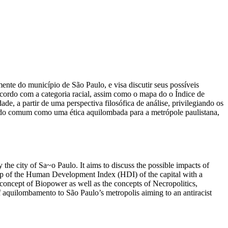
 mente do município de São Paulo, e visa discutir seus possíveis
acordo com a categoria racial, assim como o mapa do o Índice de
de, a partir de uma perspectiva filosófica de análise, privilegiando os
va do comum como uma ética aquilombada para a metrópole paulistana,
lly the city of Sa~o Paulo. It aims to discuss the possible impacts of
map of the Human Development Index (HDI) of the capital with a
s concept of Biopower as well as the concepts of Necropolitics,
f aquilombamento to São Paulo’s metropolis aiming to an antiracist