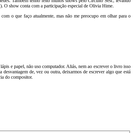
uedes. Também tenho feito muitos shows pelo Circuito Sesc, levando
. O show conta com a participação especial de Olivia Hime.
m com o que faço atualmente, mas não me preocupo em olhar para o
ápis e papel, não uso computador. Aliás, nem ao escrever o livro isso
m a desvantagem de, vez ou outra, deixarmos de escrever algo que está
cia do compositor.