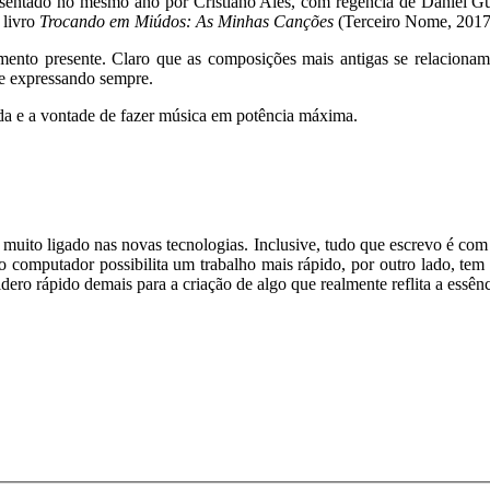
presentado no mesmo ano por Cristiano Ales, com regência de Daniel G
 livro
Trocando em Miúdos: As Minhas Canções
(Terceiro Nome, 2017)
ento presente. Claro que as composições mais antigas se relaciona
me expressando sempre.
ida e a vontade de fazer música em potência máxima.
muito ligado nas novas tecnologias. Inclusive, tudo que escrevo é com l
do computador possibilita um trabalho mais rápido, por outro lado, te
idero rápido demais para a criação de algo que realmente reflita a essên