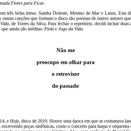
hamada
Flores para Ficar
.
om três belas letras: Samba Dolente, Menino de Mar e Laura. Esta ú
s outras canções que formam o disco são poemas de outros autores qu
 Vida
, de Torres da Silva. Para fechar o repertório, decidi incluir dua
e que ainda são inéditas:
Pietá
e
Jogo da Vida
.
Não me
preocupo em olhar para
o retrovisor
do passado
014, e
Hoje
, disco de 2019. Houve uma época em que se costumava lançar
 escrevendo peças sinfônicas, como o concerto para harpa e orquestr