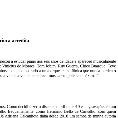
rioca acredita
eçou a estudar piano aos seis anos de idade e apareceu musicalmente
o de Vinicius de Moraes, Tom Jobim, Ruy Guerra, Chico Buarque. Teve
arinhosamente comparado a uma orquestra sinfônica que nunca perdeu o
to a vida e a vontade de fazer música em potência máxima.”
s. Como decidi fazer o disco em abril de 2019 e as gravações foram
balho frequentemente, como Hermínio Bello de Carvalho, com quem
sa. Já Adriana Calcanhoto tinha desde 2018 um samba de minha autoria