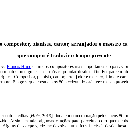
o compositor, pianista, cantor, arranjador e maestro ca
que compor é traduzir o tempo presente
ioca
Francis Hime
é um dos compositores mais importantes do país. Com
ndo um dos protagonistas da música popular desde então. Foi parceir
odrigues. Compositor, pianista, cantor, arranjador e maestro, Hime é c
sempre. E, agora que cheguei aos 80, acelerando cada vez mais, aprovei
sco de inéditas [
Hoje
, 2019] ainda em comemoração pelos meus 80 ano
duzido. Assim, mandei algumas canções para parceiros com quem tra
al. Alguns dias depois, ele me devolveu uma letra incrível, desdenho