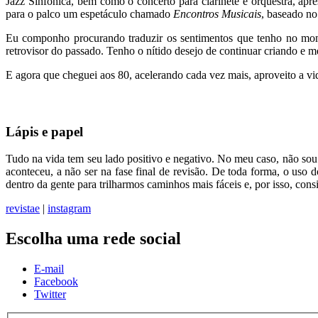
Jazz Sinfônica, bem como o concerto para clarinete e orquestra, a
para o palco um espetáculo chamado
Encontros Musicais
, baseado no
Eu componho procurando traduzir os sentimentos que tenho no mom
retrovisor do passado. Tenho o nítido desejo de continuar criando e 
E agora que cheguei aos 80, acelerando cada vez mais, aproveito a v
Lápis e papel
Tudo na vida tem seu lado positivo e negativo. No meu caso, não sou 
aconteceu, a não ser na fase final de revisão. De toda forma, o uso 
dentro da gente para trilharmos caminhos mais fáceis e, por isso, cons
revistae
|
instagram
Escolha uma rede social
E-mail
Facebook
Twitter