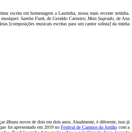
ltima escrita em homenagem a Laurinha, nossa mais recente netinha.
e musiquei:
Samba Funk
, de Geraldo Carneiro;
Mais Sagrado,
de Ana
s árias [composições musicais escritas para um cantor solista] da minha
 álbuns novos de dois em dois anos. Atualmente, é diferente, isso já
a que foi apresentado em 2019 no
Festival de Campos do Jordão
com a