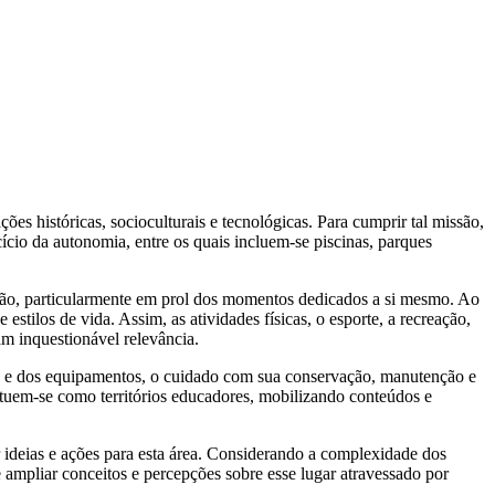
es históricas, socioculturais e tecnológicas. Para cumprir tal missão,
cício da autonomia, entre os quais incluem-se piscinas, parques
ação, particularmente em prol dos momentos dedicados a si mesmo. Ao
tilos de vida. Assim, as atividades físicas, o esporte, a recreação,
am inquestionável relevância.
ões e dos equipamentos, o cuidado com sua conservação, manutenção e
tituem-se como territórios educadores, mobilizando conteúdos e
ar ideias e ações para esta área. Considerando a complexidade dos
 ampliar conceitos e percepções sobre esse lugar atravessado por