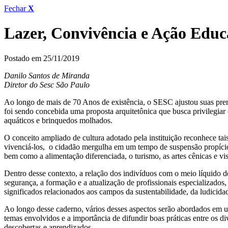
Fechar
X
Lazer, Convivência e Ação Educ
Postado em 25/11/2019
Danilo Santos de Miranda
Diretor do Sesc São Paulo
Ao longo de mais de 70 Anos de existência, o SESC ajustou suas premis
foi sendo concebida uma proposta arquitetônica que busca privilegiar 
aquáticos e brinquedos molhados.
O conceito ampliado de cultura adotado pela instituição reconhece t
vivenciá-los, o cidadão mergulha em um tempo de suspensão propício às
bem como a alimentação diferenciada, o turismo, as artes cênicas e v
Dentro desse contexto, a relação dos indivíduos com o meio líquido d
segurança, a formação e a atualização de profissionais especializados
significados relacionados aos campos da sustentabilidade, da ludicida
Ao longo desse caderno, vários desses aspectos serão abordados em uma
temas envolvidos e a importância de difundir boas práticas entre os d
descobertas e aprendizados.