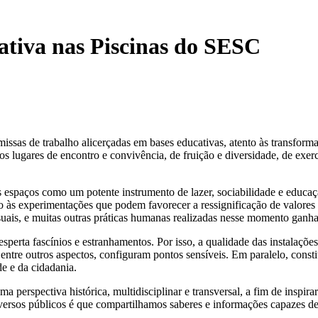
ativa nas Piscinas do SESC
sas de trabalho alicerçadas em bases educativas, atento às transformaçõ
os lugares de encontro e convivência, de fruição e diversidade, de exer
ais espaços como um potente instrumento de lazer, sociabilidade e educ
 experimentações que podem favorecer a ressignificação de valores e es
isuais, e muitas outras práticas humanas realizadas nesse momento ganh
esperta fascínios e estranhamentos. Por isso, a qualidade das instalaç
, entre outros aspectos, configuram pontos sensíveis. Em paralelo, cons
de e da cidadania.
 perspectiva histórica, multidisciplinar e transversal, a fim de inspir
iversos públicos é que compartilhamos saberes e informações capazes de