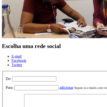
Escolha uma rede social
E-mail
Facebook
Twitter
De:
Para:
adicionar
Separe os e-mails com vírg