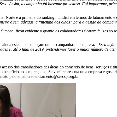
Sesc. Assim, a campanha foi bastante proveitosa. Foi importante, prin
r Norte é a primeira do ranking mundial em termos de faturamento e qu
ileiro é sem dúvidas, a “menina dos olhos” para a gestão da compan
imone, ficou evidente o quanto os colaboradores ficaram felizes ao r
ue ainda este ano aconteçam outras campanhas na empresa.
“Essa ação r
dades e, até o final de 2019, pretendemos fazer o maior número de ate
acesso dos trabalhadores das áreas do comércio de bens, serviços e tur
m benefício aos empregados. Se você representa uma empresa e gostar
ntato pelo email credenciamento@sescsp.org.br.