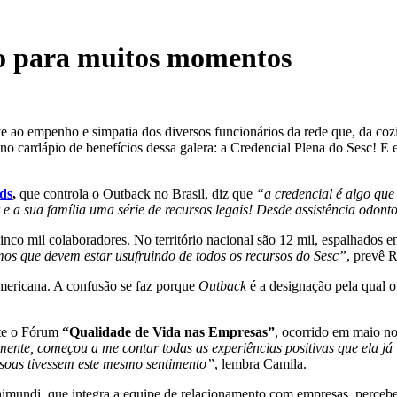
ão para muitos momentos
eve ao empenho e simpatia dos diversos funcionários da rede que, da co
no cardápio de benefícios dessa galera: a Credencial Plena do Sesc! E 
ds
,
que controla o Outback no Brasil, diz que
“a credencial é algo que
 a sua família uma série de recursos legais! Desde assistência odontol
nco mil colaboradores. No território nacional são 12 mil, espalhados e
mos que devem estar usufruindo de todos os recursos do Sesc”
, prevê 
americana. A confusão se faz porque
Outback
é a designação pela qual o 
nte o Fórum
“Qualidade de Vida nas Empresas”
, ocorrido em maio n
ente, começou a me contar todas as experiências positivas que ela já
soas tivessem este mesmo sentimento”
, lembra Camila.
imundi, que integra a equipe de relacionamento com empresas, percebe