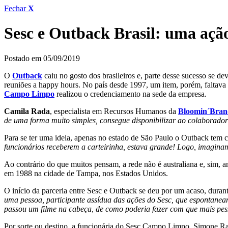
Fechar
X
Sesc e Outback Brasil: uma aç
Postado em 05/09/2019
O
Outback
caiu no gosto dos brasileiros e, parte desse sucesso se d
reuniões a happy hours. No país desde 1997, um item, porém, faltava 
Campo Limpo
realizou o credenciamento na sede da empresa.
Camila Rada
, especialista em Recursos Humanos da
Bloomin´Bran
de uma forma muito simples, consegue disponibilizar ao colaborador e
Para se ter uma ideia, apenas no estado de São Paulo o Outback tem ci
funcionários receberem a carteirinha, estava grande! Logo, imagina
Ao contrário do que muitos pensam, a rede não é australiana e, sim, 
em 1988 na cidade de Tampa, nos Estados Unidos.
O início da parceria entre Sesc e Outback se deu por um acaso, dura
uma pessoa, participante assídua das ações do Sesc, que espontaneam
passou um filme na cabeça, de como poderia fazer com que mais pes
Por sorte ou destino, a funcionária do Sesc Campo Limpo, Simone Ra