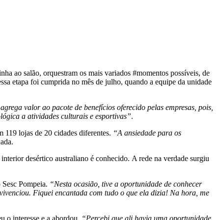
zinha ao salão, orquestram os mais variados #momentos possíveis, de
essa etapa foi cumprida no mês de julho, quando a equipe da unidade
 agrega valor ao pacote de benefícios oferecido pelas empresas, pois,
ógica a atividades culturais e esportivas”
.
m 119 lojas de 20 cidades diferentes.
“A ansiedade para os
Rada.
interior desértico australiano é conhecido. A rede na verdade surgiu
o Sesc Pompeia.
“Nesta ocasião, tive a oportunidade de conhecer
 vivenciou. Fiquei encantada com tudo o que ela dizia! Na hora, me
u o interesse e a abordou.
“Percebi que ali havia uma oportunidade