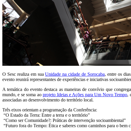
O Sesc realiza em sua
Unidade na cidade de Sorocaba
, entre os di
evento reunirá representantes de experiências e iniciativas socioambie
A temática do evento destaca as maneiras de convívio que congregam as
mundo, e se soma ao
projeto Ideias e Ações para Um Novo Tempo
,
associadas ao desenvolvimento do território local.
Três eixos orientam a programação da Conferência:
­ “O Estado da Terra: Entre a terra e o território”
­ “Como ser Comunidade?: Práticas de intervenção socioambiental”
­ “Futuro fora do Tempo: Ética e saberes como caminhos para o bem