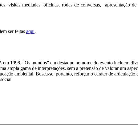
es, visitas mediadas, oficinas, rodas de conversas, apresentação de 
dem ser feitas
aqui
.
SA em 1998. “Os mundos” em destaque no nome do evento incluem diver
 uma ampla gama de interpretações, sem a pretensão de valorar um aspe
cação ambiental. Busca­-se, portanto, reforçar o caráter de articulação
social.