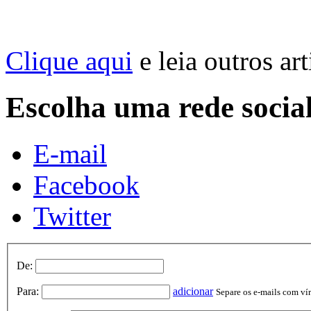
Clique aqui
e leia outros ar
Escolha uma rede socia
E-mail
Facebook
Twitter
De:
Para:
adicionar
Separe os e-mails com vírg