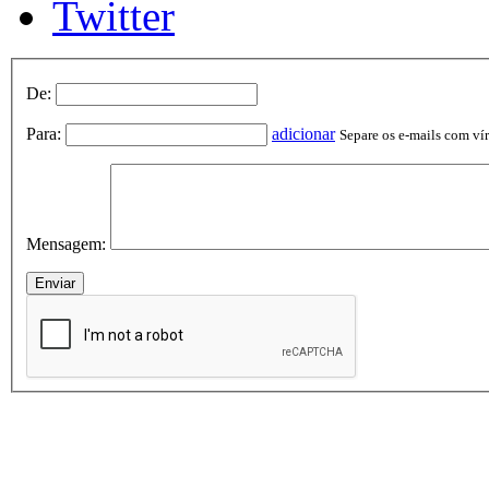
Twitter
De:
Para:
adicionar
Separe os e-mails com vírg
Mensagem: