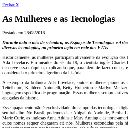
Fechar
X
As Mulheres e as Tecnologias
Postado em 28/08/2018
Durante todo o mês de setembro, os Espaços de Tecnologias e Artes
diversas tecnologias, na primeira ação em rede dos ETAs
Historicamente, as mulheres participam ativamente da evolução das 
Ada Lovelace. Em meados do século 19, o cientista inglês Charles 
descreve essa máquina, explicando que, para além de fazer contas, el
considerada o primeiro algoritmo da história.
A exemplo da britânica Ada Lovelace, outras mulheres pioneiras
Teitelbaum, Kathleen Antonelli, Betty Holberton e Marlyn Meltze
linguagem específica de programação. Essas mulheres sempre estiver
apagadas da história.
Esse apagamento não é exclusividade do campo das tecnologias digitais
seu trabalho. No Brasil, podemos citar Abigail de Andrade, Bertha L
Marie Curie, as inglesas Anna Atkins e Mary Anning e as norte-ame
cujos nomes sequer chegaram até nós. Mulheres escondidas pela his