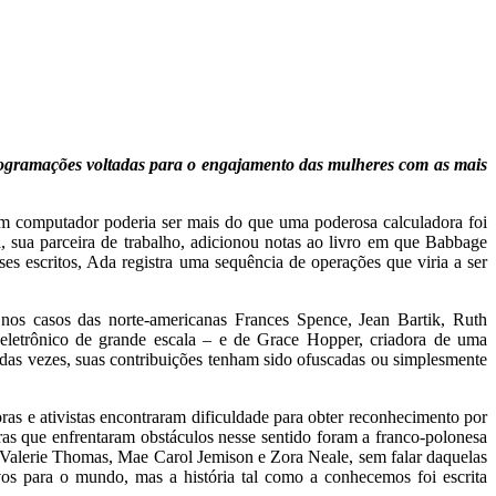
 programações voltadas para o engajamento das mulheres com as mais
 um computador poderia ser mais do que uma poderosa calculadora foi
 sua parceira de trabalho, adicionou notas ao livro em que Babbage
ses escritos, Ada registra uma sequência de operações que viria a ser
os casos das norte-americanas Frances Spence, Jean Bartik, Ruth
eletrônico de grande escala – e de Grace Hopper, criadora de uma
das vezes, suas contribuições tenham sido ofuscadas ou simplesmente
oras e ativistas encontraram dificuldade para obter reconhecimento por
ras que enfrentaram obstáculos nesse sentido foram a franco-polonesa
Valerie Thomas, Mae Carol Jemison e Zora Neale, sem falar daquelas
vos para o mundo, mas a história tal como a conhecemos foi escrita