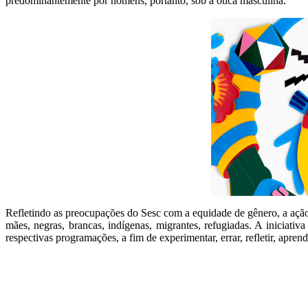
predominantemente por homens, portanto, sob a ótica masculina.
Refletindo as preocupações do Sesc com a equidade de gênero, a aç
mães, negras, brancas, indígenas, migrantes, refugiadas. A inicia
respectivas programações, a fim de experimentar, errar, refletir, aprend