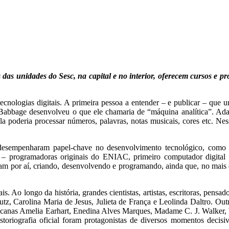
 das unidades do Sesc, na capital e no interior, oferecem cursos e
tecnologias digitais. A primeira pessoa a entender – e publicar – que
Babbage desenvolveu o que ele chamaria de “máquina analítica”. Ada,
a poderia processar números, palavras, notas musicais, cores etc. Nes
 desempenharam papel-chave no desenvolvimento tecnológico, como n
r – programadoras originais do ENIAC, primeiro computador digital 
am por aí, criando, desenvolvendo e programando, ainda que, no mais 
. Ao longo da história, grandes cientistas, artistas, escritoras, pensad
utz, Carolina Maria de Jesus, Julieta de França e Leolinda Daltro. Out
ricanas Amelia Earhart, Enedina Alves Marques, Madame C. J. Walker, 
toriografia oficial foram protagonistas de diversos momentos decisi