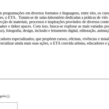
rogramações em diversos formatos e linguagens, entre eles, os cursos 
, o ETA. Tratam-se de salas-laboratório dedicadas a práticas de viés e
ção de materiais, processos e inspirações provindos de diversos conte
aker e tinker spaces. Com isso, busca-se explorar as mais variadas poss
luz), fotografia, design, inclusão e letramento digital, editoração, ani
adores especializados, que propõem cursos, oficinas, vivências e instal
tencializar ainda mais suas ações, o ETA convida artistas, educadores e
ula (,).