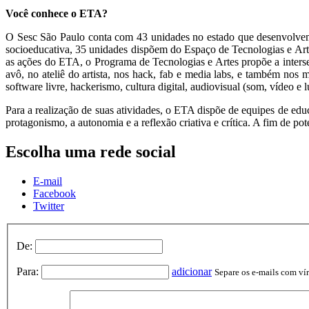
Você conhece o ETA?
O Sesc São Paulo conta com 43 unidades no estado que desenvolvem p
socioeducativa, 35 unidades dispõem do Espaço de Tecnologias e Artes
as ações do ETA, o Programa de Tecnologias e Artes propõe a intersec
avô, no ateliê do artista, nos hack, fab e media labs, e também nos m
software livre, hackerismo, cultura digital, audiovisual (som, vídeo e 
Para a realização de suas atividades, o ETA dispõe de equipes de educ
protagonismo, a autonomia e a reflexão criativa e crítica. A fim de po
Escolha uma rede social
E-mail
Facebook
Twitter
De:
Para:
adicionar
Separe os e-mails com vírg