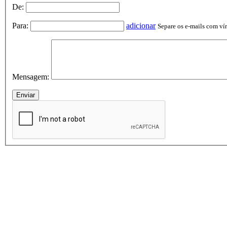
De:
Para:
adicionar
Separe os e-mails com vírg
Mensagem: