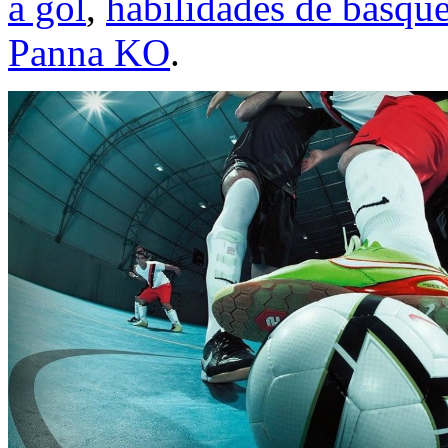
a gol
,
habilidades de basque
Panna KO
.