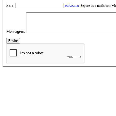
Para:
adicionar
Separe os e-mails com vírg
Mensagem: