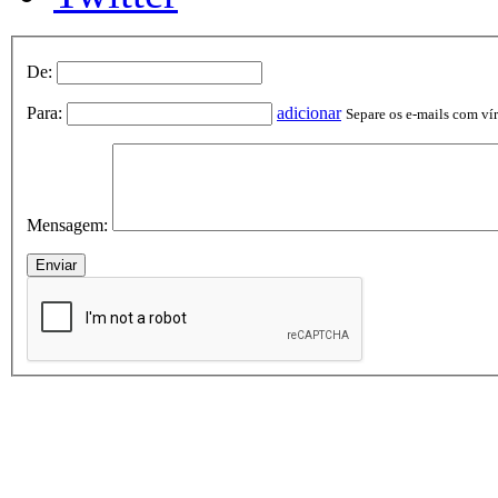
De:
Para:
adicionar
Separe os e-mails com vírg
Mensagem: