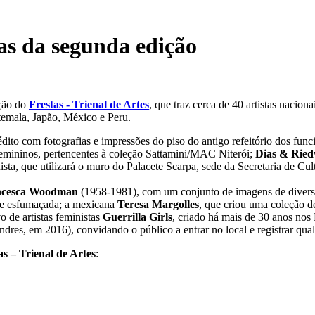
tas da segunda edição
ição do
Frestas - Trienal de Artes
, que traz cerca de 40 artistas nacion
emala, Japão, México e Peru.
édito com fotografias e impressões do piso do antigo refeitório dos fun
femininos, pertencentes à coleção Sattamini/MAC Niterói;
Dias & Rie
inista, que utilizará o muro do Palacete Scarpa, sede da Secretaria de Cul
ncesca Woodman
(1958-1981), com um conjunto de imagens de diversas
da e esfumaçada; a mexicana
Teresa Margolles
, que criou uma coleção de
o de artistas feministas
Guerrilla Girls
, criado há mais de 30 anos no
res, em 2016), convidando o público a entrar no local e registrar qual
as – Trienal de Artes
: