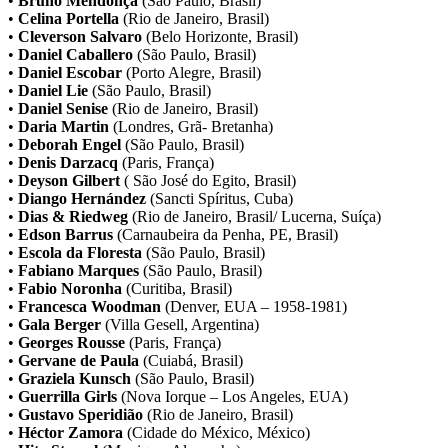
•
Bruno Mendonça
(São Paulo, Brasil)
•
Celina Portella
(Rio de Janeiro, Brasil)
•
Cleverson Salvaro
(Belo Horizonte, Brasil)
•
Daniel Caballero
(São Paulo, Brasil)
•
Daniel Escobar
(Porto Alegre, Brasil)
•
Daniel Lie
(São Paulo, Brasil)
•
Daniel Senise
(Rio de Janeiro, Brasil)
•
Daria Martin
(Londres, Grã- Bretanha)
•
Deborah Engel
(São Paulo, Brasil)
•
Denis Darzacq
(Paris, França)
•
Deyson Gilbert
( São José do Egito, Brasil)
•
Diango Hernández
(Sancti Spíritus, Cuba)
•
Dias & Riedweg
(Rio de Janeiro, Brasil/ Lucerna, Suíça)
•
Edson Barrus
(Carnaubeira da Penha, PE, Brasil)
•
Escola da Floresta
(São Paulo, Brasil)
•
Fabiano Marques
(São Paulo, Brasil)
•
Fabio Noronha
(Curitiba, Brasil)
•
Francesca Woodman
(Denver, EUA – 1958-1981)
•
Gala Berger
(Villa Gesell, Argentina)
•
Georges Rousse
(Paris, França)
•
Gervane de Paula
(Cuiabá, Brasil)
•
Graziela Kunsch
(São Paulo, Brasil)
•
Guerrilla Girls
(Nova Iorque – Los Angeles, EUA)
•
Gustavo Speridião
(Rio de Janeiro, Brasil)
•
Héctor Zamora
(Cidade do México, México)