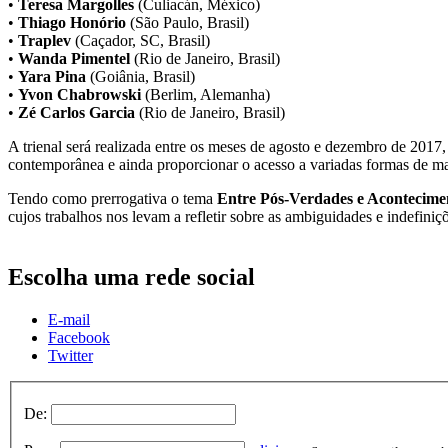
•
Teresa Margolles
(Culiacán, México)
•
Thiago Honório
(São Paulo, Brasil)
•
Traplev
(Caçador, SC, Brasil)
•
Wanda Pimentel
(Rio de Janeiro, Brasil)
•
Yara Pina
(Goiânia, Brasil)
•
Yvon Chabrowski
(Berlim, Alemanha)
•
Zé Carlos Garcia
(Rio de Janeiro, Brasil)
A trienal será realizada entre os meses de agosto e dezembro de 2017, 
contemporânea e ainda proporcionar o acesso a variadas formas de ma
Tendo como prerrogativa o tema
Entre Pós-Verdades e Acontecime
cujos trabalhos nos levam a refletir sobre as ambiguidades e indefiniç
Escolha uma rede social
E-mail
Facebook
Twitter
De: