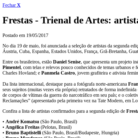
Fechar
X
Frestas - Trienal de Artes: artis
Postado em 19/05/2017
No dia 19 de maio, foi anunciada a seleção de artistas da segunda ed
Áustria, Cuba, Espanha, Estados Unidos, França, Grã-Bretanha, Guat
Entre os brasileiros, estão
Daniel Senise
, que apresenta um projeto in
Pimentel
, com telas e relevos pouco conhecidos de temas urbanos e 
Charles Hovland; e
Panmela Castro
, jovem grafiteira e ativista fem
Da lista internacional, destaque para a fotógrafa norte-americana
Fra
seus sujeitos (muitas vezes ela própria) retratados de forma indefini
de corpos de vítimas da guerra do narcotráfico em seu país; e o coletiv
Reclamações” (apresentado pela primeira vez na Tate Modern, em Lond
Confira a lista de artistas confirmados para a segunda edição de
Frest
•
André Komatsu
(São Paulo, Brasil)
•
Angélica Freitas
(Pelotas, Brasil)
•
Bruno Baptistelli
(São Paulo, Brasil/Budapeste, Hungria)