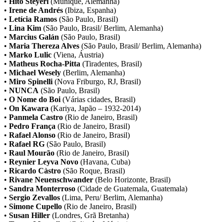
•
Hito Steyerl
(Munique, Alemanha)
•
Irene de Andrés
(Ibiza, Espanha)
•
Letícia Ramos
(São Paulo, Brasil)
•
Lina Kim
(São Paulo, Brasil/ Berlim, Alemanha)
•
Marcius Galán
(São Paulo, Brasil)
•
Maria Thereza Alves
(São Paulo, Brasil/ Berlim, Alemanha)
•
Marko Lulic
(Viena, Áustria)
•
Matheus Rocha-Pitta
(Tiradentes, Brasil)
•
Michael Wesely
(Berlim, Alemanha)
•
Miro Spinelli
(Nova Friburgo, RJ, Brasil)
•
NUNCA
(São Paulo, Brasil)
•
O Nome do Boi
(Várias cidades, Brasil)
•
On Kawara
(Kariya, Japão – 1932-2014)
•
Panmela Castro
(Rio de Janeiro, Brasil)
•
Pedro França
(Rio de Janeiro, Brasil)
•
Rafael Alonso
(Rio de Janeiro, Brasil)
•
Rafael RG
(São Paulo, Brasil)
•
Raul Mourão
(Rio de Janeiro, Brasil)
•
Reynier Leyva Novo
(Havana, Cuba)
•
Ricardo C
à
stro
(São Roque, Brasil)
•
Rivane Neuenschwander
(Belo Horizonte, Brasil)
•
Sandra Monterroso
(Cidade de Guatemala, Guatemala)
•
Sergio Zevallos
(Lima, Peru/ Berlim, Alemanha)
•
Simone Cupello
(Rio de Janeiro, Brasil)
•
Susan Hiller
(Londres, Grã Bretanha)