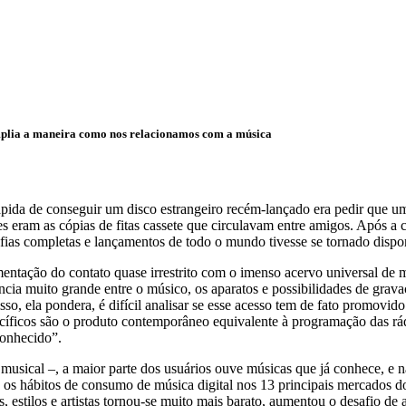
amplia a maneira como nos relacionamos com a música
rápida de conseguir um disco estrangeiro recém-lançado era pedir que 
s eram as cópias de fitas cassete que circulavam entre amigos. Após a
fias completas e lançamentos de todo o mundo tivesse se tornado dispo
entação do contato quase irrestrito com o imenso acervo universal de
ância muito grande entre o músico, os aparatos e possibilidades de gr
disso, ela pondera, é difícil analisar se esse acesso tem de fato promov
specíficos são o produto contemporâneo equivalente à programação das r
conhecido”.
sical –, a maior parte dos usuários ouve músicas que já conhece, e 
bre os hábitos de consumo de música digital nos 13 principais mercados
stilos e artistas tornou-se muito mais barato, aumentou o desafio de at