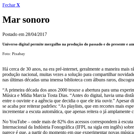
Fechar
X
Mar sonoro
Postado em 28/04/2017
Universo digital permite mergulho na produção do passado e do presente e 
Foto: Pixabay
Há cerca de 30 anos, na era pré-internet, geralmente a maneira mais 
produção nacional, muitas vezes a solução para compartilhar novidade
nas últimas décadas uma imensa biblioteca com álbuns raros, discogra
“A primeira década dos anos 2000 trouxe a abertura para uma experim
Música e Mídia Marcia Tosta Dias. “Antes do digital, havia uma dist
entre o ouvinte e a agência que decidia o que ele iria ouvir.” Apesar 
se acaba por reiterar padrões: “As playlists, que em recortes mais e
incrementar a escuta automática, que apenas reitera o já amplamente 
No YouTube – onde mais de 82% dos acessos correspondem à escuta mu
Internacional da Indústria Fonográfica (IFPI, na sigla em inglês) so
parece é que, a partir do momento em que experimentar novas músicas, e