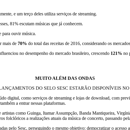
mente, e um terço deles utiliza serviços de streaming.
esses, 81% escutam músicas que já conhecem.
e para ouvir música.
or mais de
70%
do total das receitas de 2016, considerando os mercados 
 influenciou no desempenho do mercado brasileiro, crescendo
121%
no 
MUITO ALÉM DAS ONDAS
LANÇAMENTOS DO SELO SESC ESTARÃO DISPONÍVEIS NO 
eúdo digital, como serviços de streaming e lojas de download, com prev
 também a entrar nessas plataformas.
 artistas como Guinga, Itamar Assumpção, Banda Mantiqueira, Virgínia
os folclóricos a realizações atuais da música de concerto, passando pela
zadas pelo Sesc, perseguindo o mesmo objetivo: democratizar o acesso a