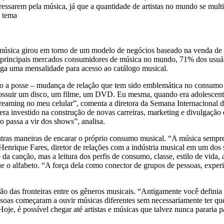
teressarem pela música, já que a quantidade de artistas no mundo se mul
o tema
 música girou em torno de um modelo de negócios baseado na venda de d
principais mercados consumidores de música no mundo, 71% dos usuário
aga uma mensalidade para acesso ao catálogo musical.
não a posse – mudança de relação que tem sido emblemática no consumo 
suir um disco, um filme, um DVD. Eu mesma, quando era adolescente, 
streaming no meu celular”, comenta a diretora da Semana Internacional 
era investido na construção de novas carreiras, marketing e divulgação
ro passa a vir dos shows”, analisa.
tras maneiras de encarar o próprio consumo musical. “A música sempr
enrique Fares, diretor de relações com a indústria musical em um dos s
 da canção, mas a leitura dos perfis de consumo, classe, estilo de vida
 o alfabeto. “A força dela como conector de grupos de pessoas, experiê
ção das fronteiras entre os gêneros musicais. “Antigamente você definia 
soas começaram a ouvir músicas diferentes sem necessariamente ter que
oje, é possível chegar até artistas e músicas que talvez nunca pararia pa