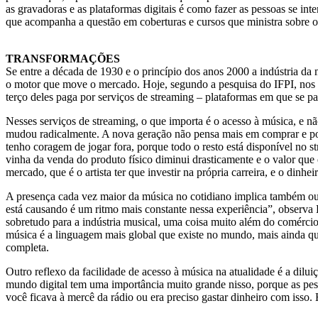
as gravadoras e as plataformas digitais é como fazer as pessoas se in
que acompanha a questão em coberturas e cursos que ministra sobre 
TRANSFORMAÇÕES
Se entre a década de 1930 e o princípio dos anos 2000 a indústria da
o motor que move o mercado. Hoje, segundo a pesquisa do IFPI, nos 
terço deles paga por serviços de streaming – plataformas em que se p
Nesses serviços de streaming, o que importa é o acesso à música, e 
mudou radicalmente. A nova geração não pensa mais em comprar e pos
tenho coragem de jogar fora, porque todo o resto está disponível no 
vinha da venda do produto físico diminui drasticamente e o valor que 
mercado, que é o artista ter que investir na própria carreira, e o dinhei
A presença cada vez maior da música no cotidiano implica também ou
está causando é um ritmo mais constante nessa experiência”, observa H
sobretudo para a indústria musical, uma coisa muito além do comércio
música é a linguagem mais global que existe no mundo, mais ainda que
completa.
Outro reflexo da facilidade de acesso à música na atualidade é a dilui
mundo digital tem uma importância muito grande nisso, porque as pes
você ficava à mercê da rádio ou era preciso gastar dinheiro com isso. H