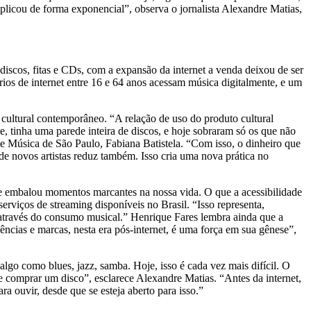
tiplicou de forma exponencial”, observa o jornalista Alexandre Matias,
iscos, fitas e CDs, com a expansão da internet a venda deixou de ser
s de internet entre 16 e 64 anos acessam música digitalmente, e um
cultural contemporâneo. “A relação de uso do produto cultural
tinha uma parede inteira de discos, e hoje sobraram só os que não
de Música de São Paulo, Fabiana Batistela. “Com isso, o dinheiro que
 de novos artistas reduz também. Isso cria uma nova prática no
e embalou momentos marcantes na nossa vida. O que a acessibilidade
erviços de streaming disponíveis no Brasil. “Isso representa,
, através do consumo musical.” Henrique Fares lembra ainda que a
ncias e marcas, nesta era pós-internet, é uma força em sua gênese”,
algo como blues, jazz, samba. Hoje, isso é cada vez mais difícil. O
 comprar um disco”, esclarece Alexandre Matias. “Antes da internet,
ra ouvir, desde que se esteja aberto para isso.”