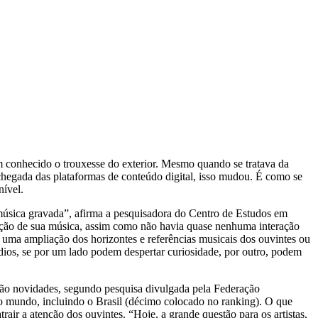
um conhecido o trouxesse do exterior. Mesmo quando se tratava da
 chegada das plataformas de conteúdo digital, isso mudou. É como se
nível.
 música gravada”, afirma a pesquisadora do Centro de Estudos em
avação de sua música, assim como não havia quase nenhuma interação
ido uma ampliação dos horizontes e referências musicais dos ouvintes ou
ádios, se por um lado podem despertar curiosidade, por outro, podem
não novidades, segundo pesquisa divulgada pela Federação
 do mundo, incluindo o Brasil (décimo colocado no ranking). O que
rair a atenção dos ouvintes. “Hoje, a grande questão para os artistas,