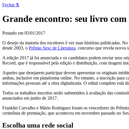
Fechar
X
Grande encontro: seu livro com s
Postado em 05/01/2017
O desejo da maioria dos escritores é ver suas histórias publicadas. No 
desde 2003, o
Prêmio Sesc de Literatura
, concurso que revela novos ta
A edição 2017 já foi anunciada e os candidatos podem enviar seus orig
Record, que é responsável pela edição e distribuição, com tiragem inic
Aqueles que desejarem participar devem apresentar os originais inédi
ambas, inclusive em plataforma online. No entanto, a inscrição para c
informações pessoais até a obra digitalizada. O edital completo está 
Todos os trabalhos inscritos serão submetidos à avaliação das comissões
anunciados em junho de 2017.
Franklin Carvalho e Mário Rodrigues foram os vencedores do Prêmio 
cerimônia de premiação, que aconteceu em novembro passado no Sesc B
Escolha uma rede social