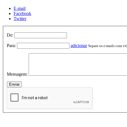
E-mail
Facebook
Twitter
De:
Para:
adicionar
Separe os e-mails com vírg
Mensagem: