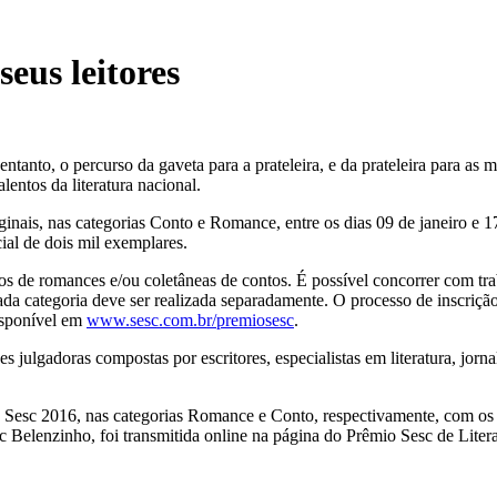
eus leitores
entanto, o percurso da gaveta para a prateleira, e da prateleira para as 
lentos da literatura nacional.
inais, nas categorias Conto e Romance, entre os dias 09 de janeiro e 1
ial de dois mil exemplares.
tos de romances e/ou coletâneas de contos. É possível concorrer com tr
ada categoria deve ser realizada separadamente. O processo de inscrição
disponível em
www.sesc.com.br/premiosesc
.
 julgadoras compostas por escritores, especialistas em literatura, jornal
Sesc 2016, nas categorias Romance e Conto, respectivamente, com os li
elenzinho, foi transmitida online na página do Prêmio Sesc de Literat