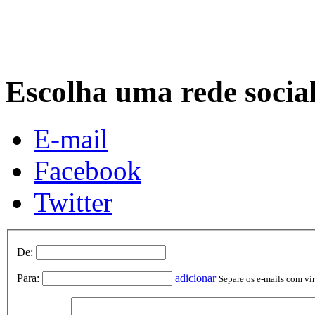
Escolha uma rede socia
E-mail
Facebook
Twitter
De:
Para:
adicionar
Separe os e-mails com vírg