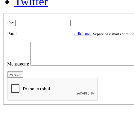
Twitter
De:
Para:
adicionar
Separe os e-mails com vírg
Mensagem: