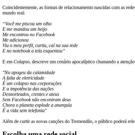
Coincidentemente, as formas de relacionamento nascidas com as rede
mundo real:
“Você me piscou um olho
E me mandou um beijo
Me encontrou no Facebook
Me adicionou
Viu o meu perfil, curtiu, caí na sua rede
E no notebook a tela esquentou”
E em
Colapso
, descreve um cenário apocalíptico chamando a atenção
"No apogeu da calamidade
A falta de eletricidade
É um colapso nas corporações
E a impotência das nações
Desnorteados, crentes e ateus
Sem Facebook não encontram deus
Chora o planeta explode a anarquia
É a vida sem telefonia"
Além de curtir as novas canções do Tremendão, o público poderá rel
Escolha uma rede social