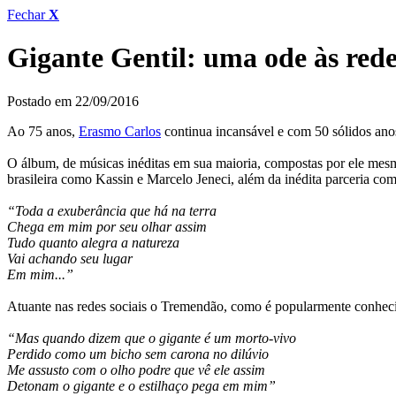
Fechar
X
Gigante Gentil: uma ode às redes
Postado em 22/09/2016
Ao 75 anos,
Erasmo Carlos
continua incansável e com 50 sólidos an
O álbum, de músicas inéditas em sua maioria, compostas por ele mes
brasileira como Kassin e Marcelo Jeneci, além da inédita parceria co
“Toda a exuberância que há na terra
Chega em mim por seu olhar assim
Tudo quanto alegra a natureza
Vai achando seu lugar
Em mim...”
Atuante nas redes sociais o Tremendão, como é popularmente conhecid
“Mas quando dizem que o gigante é um morto-vivo
Perdido como um bicho sem carona no dilúvio
Me assusto com o olho podre que vê ele assim
Detonam o gigante e o estilhaço pega em mim”