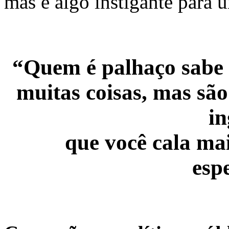
mas é algo instigante para u
“Quem é palhaço sabe q
muitas coisas, mas são
i
que você cala ma
esp