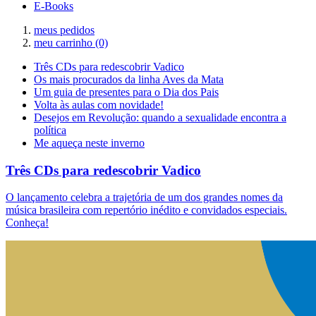
E-Books
meus pedidos
meu carrinho
(0)
Três CDs para redescobrir Vadico
Os mais procurados da linha Aves da Mata
Um guia de presentes para o Dia dos Pais
Volta às aulas com novidade!
Desejos em Revolução: quando a sexualidade encontra a
política
Me aqueça neste inverno
Três CDs para redescobrir Vadico
O lançamento celebra a trajetória de um dos grandes nomes da
música brasileira com repertório inédito e convidados especiais.
Conheça!