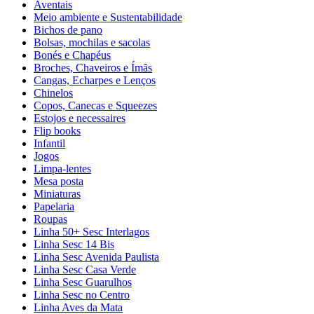
Aventais
Meio ambiente e Sustentabilidade
Bichos de pano
Bolsas, mochilas e sacolas
Bonés e Chapéus
Broches, Chaveiros e Ímãs
Cangas, Echarpes e Lenços
Chinelos
Copos, Canecas e Squeezes
Estojos e necessaires
Flip books
Infantil
Jogos
Limpa-lentes
Mesa posta
Miniaturas
Papelaria
Roupas
Linha 50+ Sesc Interlagos
Linha Sesc 14 Bis
Linha Sesc Avenida Paulista
Linha Sesc Casa Verde
Linha Sesc Guarulhos
Linha Sesc no Centro
Linha Aves da Mata