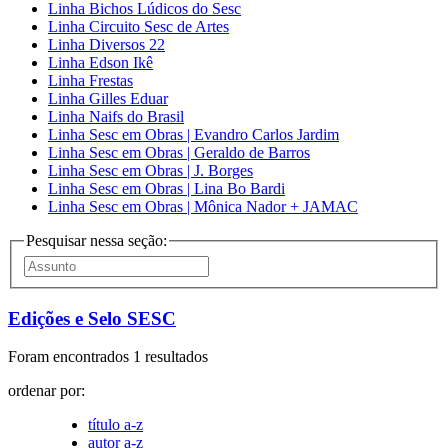
Linha Bichos Lúdicos do Sesc
Linha Circuito Sesc de Artes
Linha Diversos 22
Linha Edson Ikê
Linha Frestas
Linha Gilles Eduar
Linha Naifs do Brasil
Linha Sesc em Obras | Evandro Carlos Jardim
Linha Sesc em Obras | Geraldo de Barros
Linha Sesc em Obras | J. Borges
Linha Sesc em Obras | Lina Bo Bardi
Linha Sesc em Obras | Mônica Nador + JAMAC
Pesquisar nessa seção:
Edições e Selo SESC
Foram encontrados 1 resultados
ordenar por:
título a-z
autor a-z